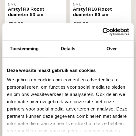
NMC
NMC
Arstyl R9 Rozet
Arstyl R18 Rozet
diameter 53 cm
diameter 60 cm
€56,70
€66,08
Op voorraad (1)
Backorder
Toestemming
Details
Over
Deze website maakt gebruik van cookies
We gebruiken cookies om content en advertenties te
personaliseren, om functies voor social media te bieden
en om ons websiteverkeer te analyseren. Ook delen we
informatie over uw gebruik van onze site met onze
NMC
NMC
partners voor social media, adverteren en analyse. Deze
Arstyl R10 Rozet
Arstyl R11 Rozet
diameter 60 cm
diameter 66 cm
partners kunnen deze gegevens combineren met andere
€63,83
€74,63
informatie die u aan ze heeft verstrekt of die ze hebben
Backorder
Op voorraad (3)
verzameld op basis van uw gebruik van hun services.