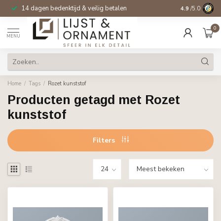
14 dagen bedenktijd & veilig betalen
4.9
/5.0
0
MENU
Home
/
Tags
/
Rozet kunststof
Producten getagd met Rozet
kunststof
Filters