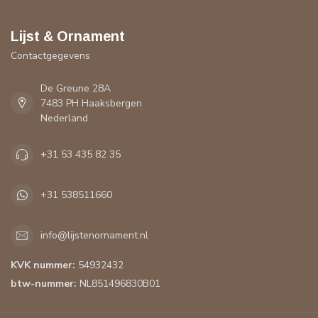
Lijst & Ornament
Contactgegevens
De Greune 28A
7483 PH Haaksbergen
Nederland
+31 53 435 82 35
+31 538511660
info@lijstenornament.nl
KVK nummer:
54932432
btw-nummer:
NL851496830B01