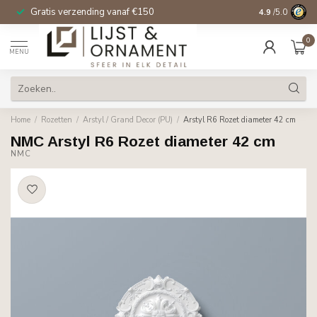
Gratis verzending vanaf €150
14 dagen beden
4.9
/5.0
0
MENU
Home
/
Rozetten
/
Arstyl / Grand Decor (PU)
/
Arstyl R6 Rozet diameter 42 cm
NMC Arstyl R6 Rozet diameter 42 cm
NMC