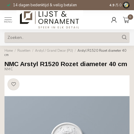
14 dagen bedenktijd & veilig betalen
4.9
/5.0
0
MENU
Home
/
Rozetten
/
Arstyl / Grand Decor (PU)
/
Arstyl R1520 Rozet diameter 40
cm
NMC Arstyl R1520 Rozet diameter 40 cm
NMC