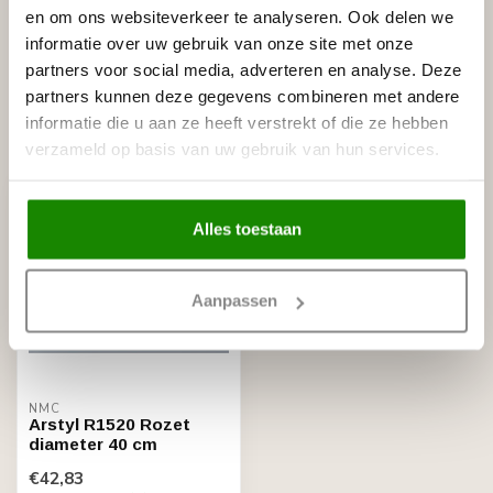
en om ons websiteverkeer te analyseren. Ook delen we
NMC
NMC Adefix lijmkoker 310 ml
informatie over uw gebruik van onze site met onze
€8,95
Op voorraad
partners voor social media, adverteren en analyse. Deze
partners kunnen deze gegevens combineren met andere
informatie die u aan ze heeft verstrekt of die ze hebben
Recent bekeken
verzameld op basis van uw gebruik van hun services.
Alles toestaan
Aanpassen
NMC
Arstyl R1520 Rozet
diameter 40 cm
€42,83