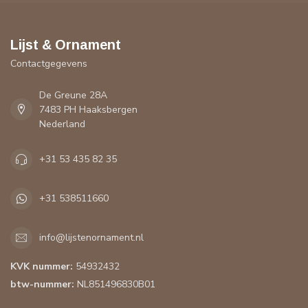
Lijst & Ornament
Contactgegevens
De Greune 28A
7483 PH Haaksbergen
Nederland
+31 53 435 82 35
+31 538511660
info@lijstenornament.nl
KVK nummer:
54932432
btw-nummer:
NL851496830B01