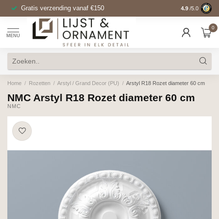
Gratis verzending vanaf €150
14 dagen bede
4.9
/5.0
0
MENU
Home
/
Rozetten
/
Arstyl / Grand Decor (PU)
/
Arstyl R18 Rozet diameter 60 cm
NMC Arstyl R18 Rozet diameter 60 cm
NMC