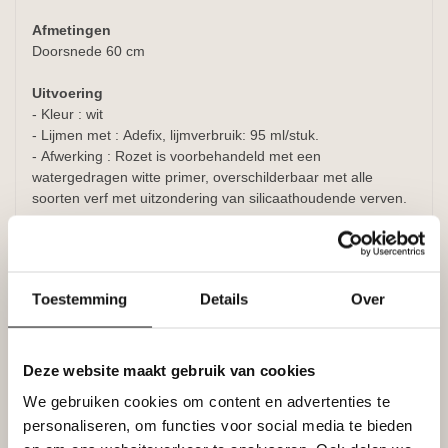
Afmetingen
Doorsnede 60 cm
Uitvoering
- Kleur : wit
- Lijmen met : Adefix, lijmverbruik: 95 ml/stuk.
- Afwerking : Rozet is voorbehandeld met een
watergedragen witte primer, overschilderbaar met alle
soorten verf met uitzondering van silicaathoudende verven.
Specificaties
Leverancier
Toestemming
Details
Over
Reviews
Tags
Deze website maakt gebruik van cookies
We gebruiken cookies om content en advertenties te
Gerelateerde producten
personaliseren, om functies voor social media te bieden
NMC