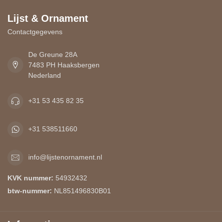
Lijst & Ornament
Contactgegevens
De Greune 28A
7483 PH Haaksbergen
Nederland
+31 53 435 82 35
+31 538511660
info@lijstenornament.nl
KVK nummer:
54932432
btw-nummer:
NL851496830B01