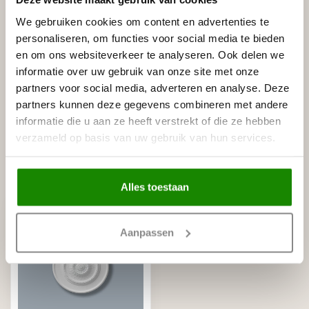
Gerelateerde producten
We gebruiken cookies om content en advertenties te
BISON
personaliseren, om functies voor social media te bieden
Bison Polymax High Tack
€11,95
Express (425 gram)
en om ons websiteverkeer te analyseren. Ook delen we
Op voorraad
informatie over uw gebruik van onze site met onze
partners voor social media, adverteren en analyse. Deze
NMC
partners kunnen deze gegevens combineren met andere
NMC Adefix lijmkoker 310 ml
€8,95
informatie die u aan ze heeft verstrekt of die ze hebben
Op voorraad
verzameld op basis van uw gebruik van hun services.
Recent bekeken
Alles toestaan
Aanpassen