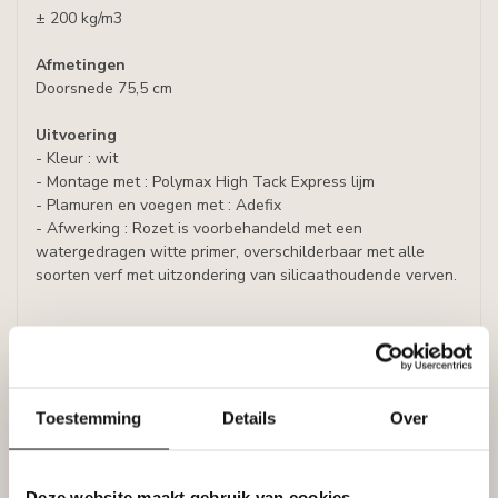
± 200 kg/m3
Afmetingen
Doorsnede 75,5 cm
Uitvoering
- Kleur : wit
- Montage met : Polymax High Tack Express lijm
- Plamuren en voegen met : Adefix
- Afwerking : Rozet is voorbehandeld met een
watergedragen witte primer, overschilderbaar met alle
soorten verf met uitzondering van silicaathoudende verven.
Specificaties
Leverancier
Reviews
Tags
Toestemming
Details
Over
Deze website maakt gebruik van cookies