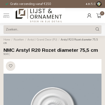
Gratis verzending vanaf €150
14 dagen beden
4.9
/5.0
0
MENU
Home
/
Rozetten
/
Arstyl / Grand Decor (PU)
/
Arstyl R20 Rozet diameter 75,5
cm
NMC Arstyl R20 Rozet diameter 75,5 cm
NMC