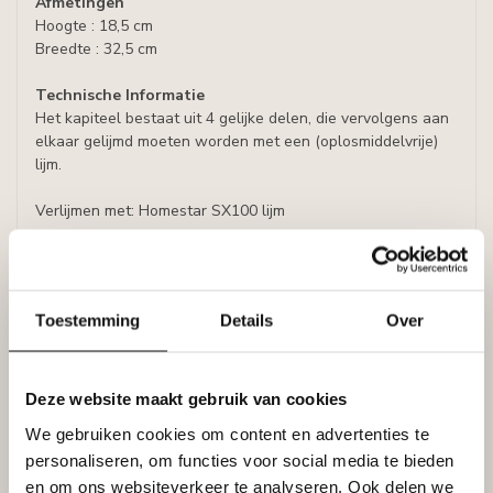
Afmetingen
Hoogte : 18,5 cm
Breedte : 32,5 cm
Technische Informatie
Het kapiteel bestaat uit 4 gelijke delen, die vervolgens aan
elkaar gelijmd moeten worden met een (oplosmiddelvrije)
lijm.
Verlijmen met: Homestar SX100 lijm
Specificaties
Leverancier
Toestemming
Details
Over
Reviews
Tags
Deze website maakt gebruik van cookies
We gebruiken cookies om content en advertenties te
Gerelateerde producten
personaliseren, om functies voor social media te bieden
HOMESTAR
en om ons websiteverkeer te analyseren. Ook delen we