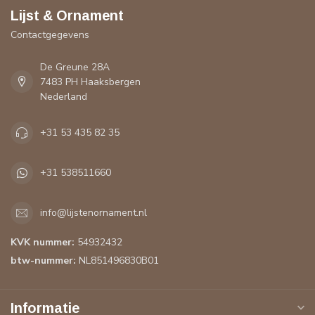
Lijst & Ornament
Contactgegevens
De Greune 28A
7483 PH Haaksbergen
Nederland
+31 53 435 82 35
+31 538511660
info@lijstenornament.nl
KVK nummer:
54932432
btw-nummer:
NL851496830B01
Informatie