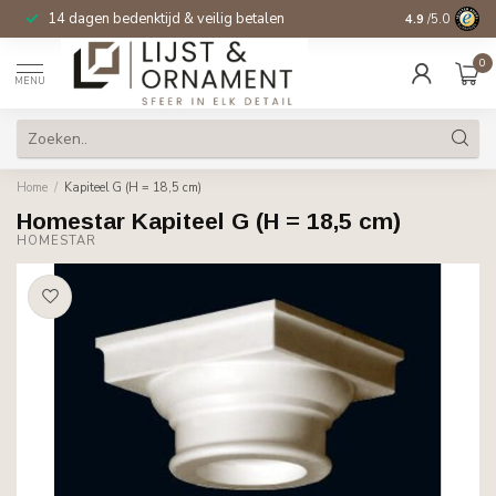
14 dagen bedenktijd & veilig betalen
4.9
/5.0
0
MENU
Home
/
Kapiteel G (H = 18,5 cm)
Homestar Kapiteel G (H = 18,5 cm)
HOMESTAR