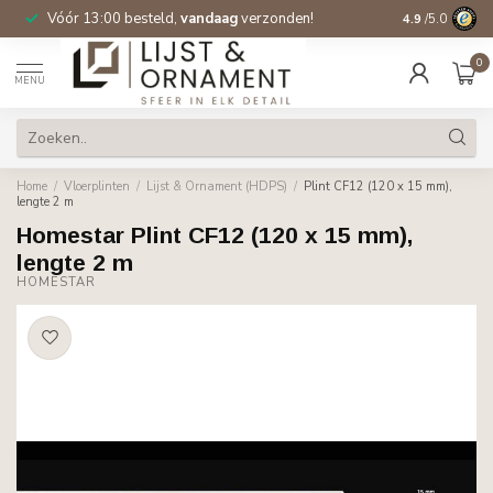
Vóór 13:00 besteld,
vandaag
verzonden!
Gratis verzen
4.9
/5.0
0
MENU
Home
/
Vloerplinten
/
Lijst & Ornament (HDPS)
/
Plint CF12 (120 x 15 mm),
lengte 2 m
Homestar Plint CF12 (120 x 15 mm),
lengte 2 m
HOMESTAR