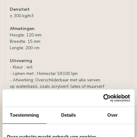
Densiteit
± 300 kg/m3
Afmetingen
Hoogte: 120 mm
Breedte: 15 mm
Lengte: 200 cm
Uitvoering
- Kleur : wit
- Lijmen met : Homestar SX100 lijm
- Afwerking: Overschilderbaar met alle verven
op waterbasis, zoals acrylverf, latex of muurverf
(oplosmiddelvrij).
Prijs per plint (= 2 meter)
Toestemming
Details
Over
Specificaties
Leverancier
Reviews
Tags
Deze website maakt gebruik van cookies