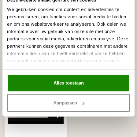
We gebruiken cookies om content en advertenties te
personaliseren, om functies voor social media te bieden
en om ons websiteverkeer te analyseren. Ook delen we
Gerelateerde producten
informatie over uw gebruik van onze site met onze
HOMESTAR
partners voor social media, adverteren en analyse. Deze
Homestar Lijmkoker SX100 (490
€8,95
g)
partners kunnen deze gegevens combineren met andere
Op voorraad
informatie die u aan ze heeft verstrekt of die ze hebben
verzameld op basis van uw gebruik van hun services.
Recent bekeken
Alles toestaan
Aanpassen