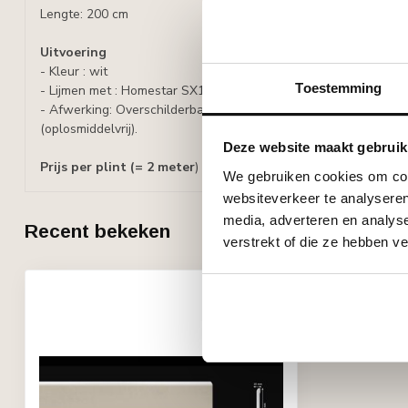
Lengte: 200 cm
Uitvoering
- Kleur : wit
Toestemming
- Lijmen met : Homestar SX100 lijm
- Afwerking: Overschilderbaar met alle verven op waterbasis, zo
(oplosmiddelvrij).
Deze website maakt gebruik
Prijs per plint (= 2 meter
)
We gebruiken cookies om cont
websiteverkeer te analyseren
media, adverteren en analys
Recent bekeken
verstrekt of die ze hebben v