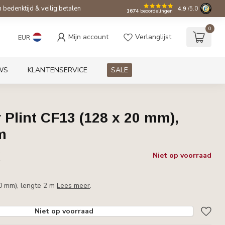
bedenktijd & veilig betalen
4.9
/5.0
1674
beoordelingen
0
Mijn account
Verlanglijst
EUR
WS
KLANTENSERVICE
SALE
Plint CF13 (128 x 20 mm),
m
w
Niet op voorraad
r
20 mm), lengte 2 m
Lees meer
.
Niet op voorraad