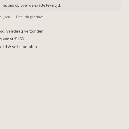
met ons op over de exacte levertijd.
lijken
Deel dit product
eld,
vandaag
verzonden!
ng vanaf €150
ijd & veilig betalen