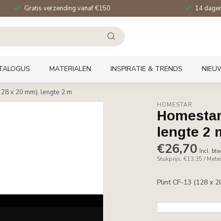
Gratis verzending vanaf €150
14 dagen 
TALOGUS
MATERIALEN
INSPIRATIE & TRENDS
NIEU
128 x 20 mm), lengte 2 m
HOMESTAR
Homestar 
lengte 2 
€26,70
Incl. bt
Stukprijs: €13,35 / Mete
Plint CF-13 (128 x 