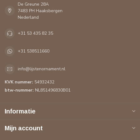
De Greune 28A
7483 PH Haaksbergen
Nederland
+31 53 435 82 35
+31 538511660
info@lijstenornament.nl
KVK nummer:
54932432
btw-nummer:
NL851496830B01
Informatie
Mijn account