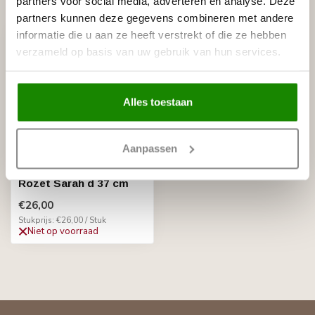
partners voor social media, adverteren en analyse. Deze
Recent bekeken
partners kunnen deze gegevens combineren met andere
informatie die u aan ze heeft verstrekt of die ze hebben
verzameld op basis van uw gebruik van hun services.
Alles toestaan
Aanpassen
HOMESTAR
Rozet Sarah d 37 cm
€26,00
Stukprijs: €26,00 / Stuk
Niet op voorraad