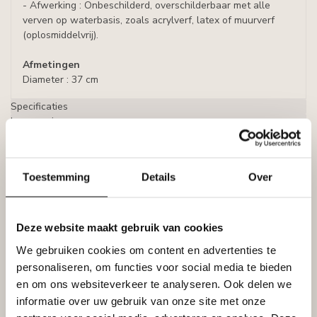
- Afwerking : Onbeschilderd, overschilderbaar met alle
verven op waterbasis, zoals acrylverf, latex of muurverf
(oplosmiddelvrij).
Afmetingen
Diameter : 37 cm
Specificaties
Leverancier
Reviews
Tags
Toestemming
Details
Over
Gerelateerde producten
Deze website maakt gebruik van cookies
HOMESTAR
Homestar Lijmkoker SX100 (490
We gebruiken cookies om content en advertenties te
€8,95
g)
personaliseren, om functies voor social media te bieden
Op voorraad
en om ons websiteverkeer te analyseren. Ook delen we
informatie over uw gebruik van onze site met onze