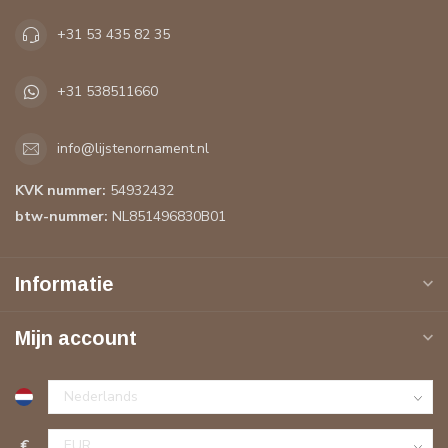
+31 53 435 82 35
+31 538511660
info@lijstenornament.nl
KVK nummer:
54932432
btw-nummer:
NL851496830B01
Informatie
Mijn account
€