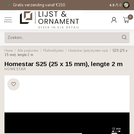
Gratis verzending vanaf €150
14 dagen beden
4.9
/5.0
0
MENU
Home
/
Alle producten
/
Plafondlijsten
/
Homestar (polystyreen xps)
/
S25 (25 x
15 mm), lengte 2 m
Homestar S25 (25 x 15 mm), lengte 2 m
HOMESTAR