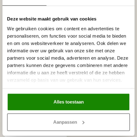
Tags
Deze website maakt gebruik van cookies
Gerelateerde producten
We gebruiken cookies om content en advertenties te
personaliseren, om functies voor social media te bieden
HOMESTAR
Homestar Lijmkoker SX100 (490
en om ons websiteverkeer te analyseren. Ook delen we
€8,95
g)
informatie over uw gebruik van onze site met onze
Op voorraad
partners voor social media, adverteren en analyse. Deze
partners kunnen deze gegevens combineren met andere
HOMESTAR
informatie die u aan ze heeft verstrekt of die ze hebben
Homestar SET Polystyreenzaag
en Verstekbak (ZAAG +
€30,00
verzameld op basis van uw gebruik van hun services.
VERSTEKBAK)
Op voorraad
Alles toestaan
Recent bekeken
Aanpassen