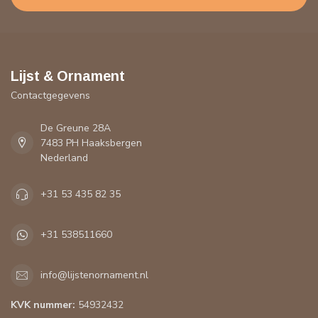
Lijst & Ornament
Contactgegevens
De Greune 28A
7483 PH Haaksbergen
Nederland
+31 53 435 82 35
+31 538511660
info@lijstenornament.nl
KVK nummer:
54932432