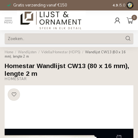
Gratis verzending vanaf €150
14 dagen beden
4.9
/5.0
0
MENU
Home
/
Wandlijsten
/
Vidella/Homestar (HDPS)
/
Wandlijst CW13 (80 x 16
mm), lengte 2 m
Homestar Wandlijst CW13 (80 x 16 mm),
lengte 2 m
HOMESTAR