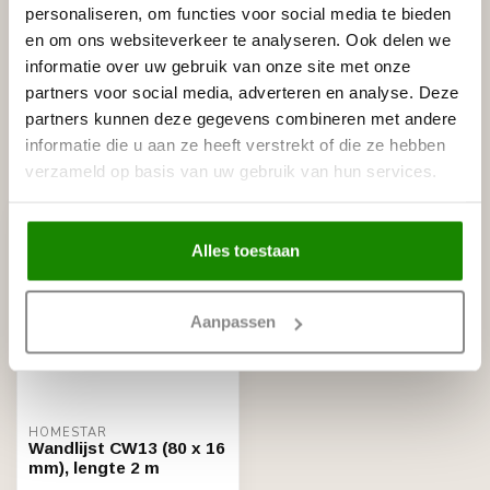
personaliseren, om functies voor social media te bieden
HOMESTAR
en om ons websiteverkeer te analyseren. Ook delen we
Homestar Lijmkoker SX100 (490
€8,95
informatie over uw gebruik van onze site met onze
g)
partners voor social media, adverteren en analyse. Deze
Op voorraad
partners kunnen deze gegevens combineren met andere
informatie die u aan ze heeft verstrekt of die ze hebben
Recent bekeken
verzameld op basis van uw gebruik van hun services.
Alles toestaan
Aanpassen
HOMESTAR
Wandlijst CW13 (80 x 16
mm), lengte 2 m