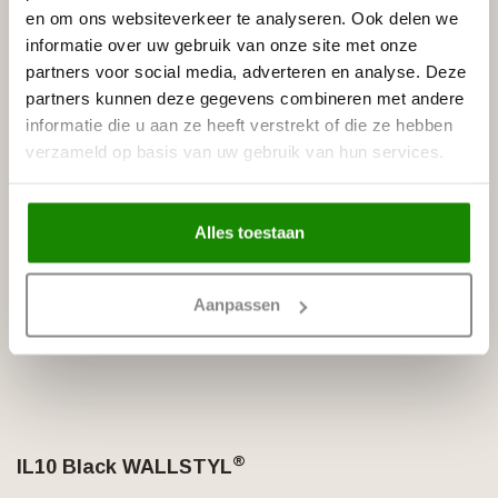
en om ons websiteverkeer te analyseren. Ook delen we
het Duitse ecolabel Blauer Engel, wat garant staat voor een
informatie over uw gebruik van onze site met onze
product met een lage CO2-uitstoot en geen schadelijke effecten
op de gezondheid.
partners voor social media, adverteren en analyse. Deze
Alle producten uit de BLACK collectie zijn via ons te bestellen.
partners kunnen deze gegevens combineren met andere
De speciale BLACK catalogus is beschikbaar en te downloaden
informatie die u aan ze heeft verstrekt of die ze hebben
op onze website.
verzameld op basis van uw gebruik van hun services.
NAAR DE CATALOGUS
Alles toestaan
Aanpassen
4 FEATURED PRODUCTS
®
IL10 Black
WALLSTYL