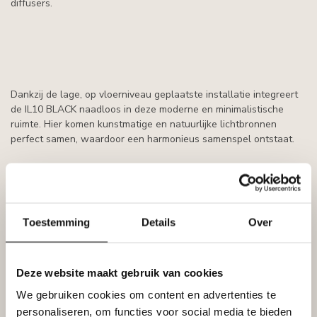
diffusers.
Dankzij de lage, op vloerniveau geplaatste installatie integreert
de IL10 BLACK naadloos in deze moderne en minimalistische
ruimte. Hier komen kunstmatige en natuurlijke lichtbronnen
perfect samen, waardoor een harmonieus samenspel ontstaat.
Sterke technische en ecologische
Toestemming
Details
Over
kenmerken
De zwarte profielen in de collectie hebben uitstekende
technische en ecologische eigenschappen. Ze worden
Deze website maakt gebruik van cookies
vervaardigd met behulp van 100% groene energie, bevatten
We gebruiken cookies om content en advertenties te
minimaal 30% gerecycled materiaal en zijn volledig recyclebaar.
personaliseren, om functies voor social media te bieden
Net als al onze plinten zijn ook de BLACK plinten voorzien van