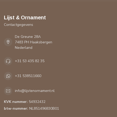
Lijst & Ornament
Contactgegevens
De Greune 28A
7483 PH Haaksbergen
Nederland
+31 53 435 82 35
+31 538511660
info@lijstenornament.nl
KVK nummer:
54932432
btw-nummer:
NL851496830B01