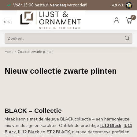
Vóór 13:00 besteld,
vandaag
verzonden!
Gratis verzen
4.9
/5.0
0
MENU
Home
/
Collectie zwarte plinten
Nieuw collectie zwarte plinten
BLACK – Collectie
Maak kennis met de nieuwe BLACK collectie – een harmonieuze
mix van design en karakter. Ontdek de prachtige
IL10 Black
,
IL11
Black
,
IL12 Black
en
FT2 BLACK
, nieuwe decoratieve profielen