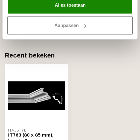
Op voorraad
Alles toestaan
HOMESTAR
Homestar JO (45 x 45 mm), lengte
€4,90
Aanpassen
2 m
Op voorraad
Recent bekeken
ITALSTYL
IT763 (80 x 85 mm),