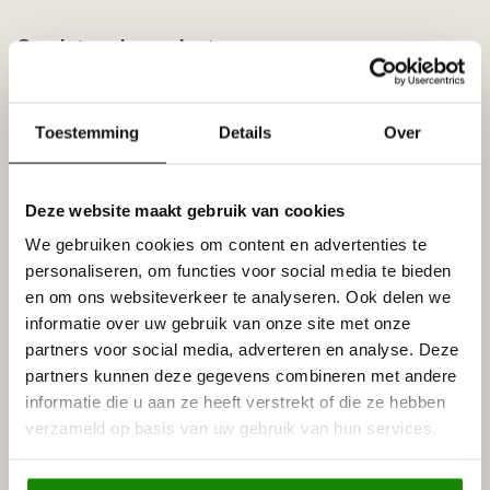
Gerelateerde producten
HOMESTAR
Homestar K60 (60 x 60 mm),
€7,30
lengte 2 m
Toestemming
Details
Over
Op voorraad
HOMESTAR
Deze website maakt gebruik van cookies
Homestar A3 (15 x 15 mm),
€2,80
lengte 2 m
We gebruiken cookies om content en advertenties te
Op voorraad
personaliseren, om functies voor social media te bieden
en om ons websiteverkeer te analyseren. Ook delen we
HOMESTAR
informatie over uw gebruik van onze site met onze
Homestar S25 (25 x 15 mm),
€2,80
partners voor social media, adverteren en analyse. Deze
lengte 2 m
partners kunnen deze gegevens combineren met andere
Op voorraad
informatie die u aan ze heeft verstrekt of die ze hebben
verzameld op basis van uw gebruik van hun services.
HOMESTAR
Homestar Fl50 (50 x 10 mm),
€4,50
lengte 2 m