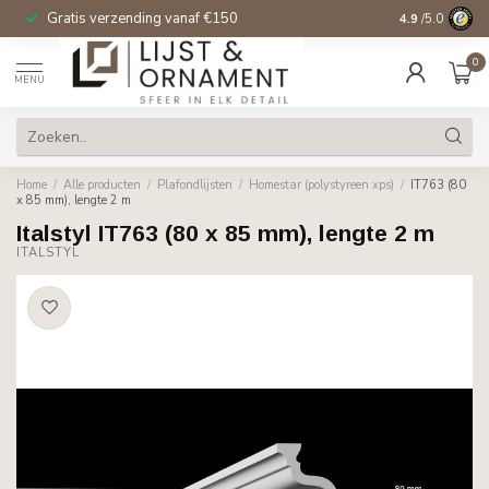
Gratis verzending vanaf €150
14 dagen beden
4.9
/5.0
0
MENU
Home
/
Alle producten
/
Plafondlijsten
/
Homestar (polystyreen xps)
/
IT763 (80
x 85 mm), lengte 2 m
Italstyl IT763 (80 x 85 mm), lengte 2 m
ITALSTYL