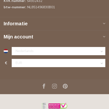
KVK nummer:
54932432
btw-nummer:
NL851496830B01
Informatie
Mijn account
€