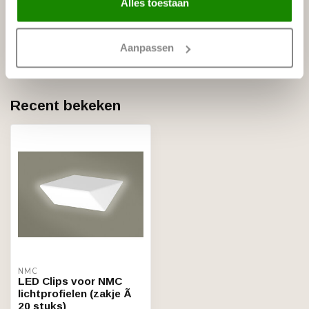
Alles toestaan
NMC
NMC Arstyl Z20 (90 x 85 mm),
€49,80
lengte 2 m
Aanpassen
Op voorraad
Recent bekeken
NMC
LED Clips voor NMC
lichtprofielen (zakje Ã
20 stuks)