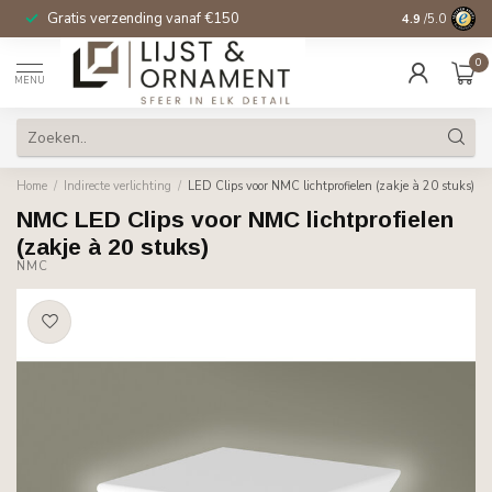
Gratis verzending vanaf €150
14 dagen beden
4.9
/5.0
0
MENU
Home
/
Indirecte verlichting
/
LED Clips voor NMC lichtprofielen (zakje à 20 stuks)
NMC LED Clips voor NMC lichtprofielen
(zakje à 20 stuks)
NMC