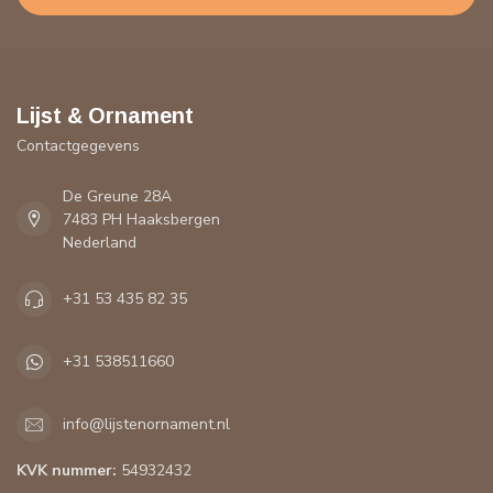
Lijst & Ornament
Contactgegevens
De Greune 28A
7483 PH Haaksbergen
Nederland
+31 53 435 82 35
+31 538511660
info@lijstenornament.nl
KVK nummer:
54932432