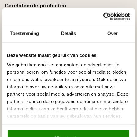
Gerelateerde producten
NMC
NMC Arstyl AD22 (100 x 225
€99,90
mm), polyurethaan, lengte 2 m
Toestemming
Details
Over
Op voorraad
NMC
NMC Arstyl AD23 (115 x 185
Deze website maakt gebruik van cookies
€102,98
mm), polyurethaan, lengte 2 m
We gebruiken cookies om content en advertenties te
Op voorraad
personaliseren, om functies voor social media te bieden
en om ons websiteverkeer te analyseren. Ook delen we
NMC
NMC Arstyl Z1220 (75 x 50 mm),
informatie over uw gebruik van onze site met onze
€38,40
lengte 2 m
partners voor social media, adverteren en analyse. Deze
Op voorraad
partners kunnen deze gegevens combineren met andere
informatie die u aan ze heeft verstrekt of die ze hebben
NMC
verzameld op basis van uw gebruik van hun services.
NMC Arstyl Z16 (70 x 50 mm),
€35,40
lengte 2 m
Op voorraad