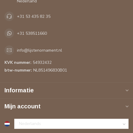
Nederland
+31 53 435 82 35
+31 538511660
info@lijstenornament.nl
KVK nummer:
54932432
btw-nummer:
NL851496830B01
Informatie
Mijn account