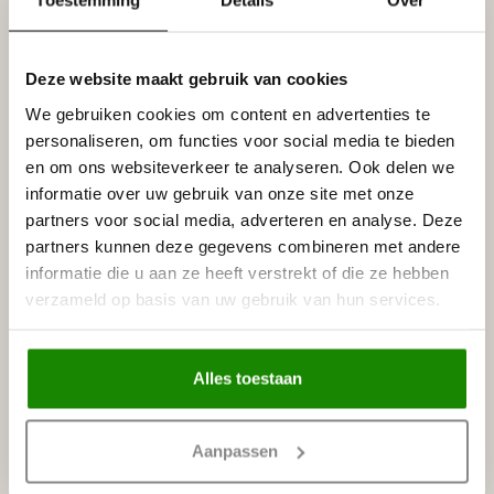
Toestemming
Details
Over
zowel als stand-alone lijst of als bron van indirect licht. De
lijsten zijn klaar om te schilderen, en hoeven alleen maar op
het gewenste oppervlak te worden gelijmd. Gebruik ADEFIX
PLUS-lijm voor de voegen.
Deze website maakt gebruik van cookies
We gebruiken cookies om content en advertenties te
Specificaties
personaliseren, om functies voor social media te bieden
Leverancier
Reviews
en om ons websiteverkeer te analyseren. Ook delen we
Tags
informatie over uw gebruik van onze site met onze
partners voor social media, adverteren en analyse. Deze
partners kunnen deze gegevens combineren met andere
informatie die u aan ze heeft verstrekt of die ze hebben
Gerelateerde producten
verzameld op basis van uw gebruik van hun services.
NMC
NMC Adefix lijmkoker 310 ml
€8,95
Op voorraad
Alles toestaan
NMC
NMC Verstekbak ART DECO
€132,00
Aanpassen
Op voorraad