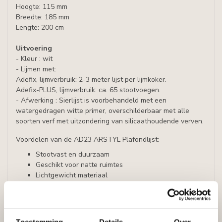
Hoogte: 115 mm
Breedte: 185 mm
Lengte: 200 cm
Uitvoering
- Kleur : wit
- Lijmen met:
Adefix, lijmverbruik: 2-3 meter lijst per lijmkoker.
Adefix-PLUS, lijmverbruik: ca. 65 stootvoegen.
- Afwerking : Sierlijst is voorbehandeld met een
watergedragen witte primer, overschilderbaar met alle
soorten verf met uitzondering van silicaathoudende verven.
Voordelen van de AD23 ARSTYL Plafondlijst:
Stootvast en duurzaam
Geschikt voor natte ruimtes
Lichtgewicht materiaal
Eenvoudig te installeren
Combineerbaar met LED-clip voor indirecte verlichting
De AD23 plafondlijst is snel en eenvoudig te installeren,