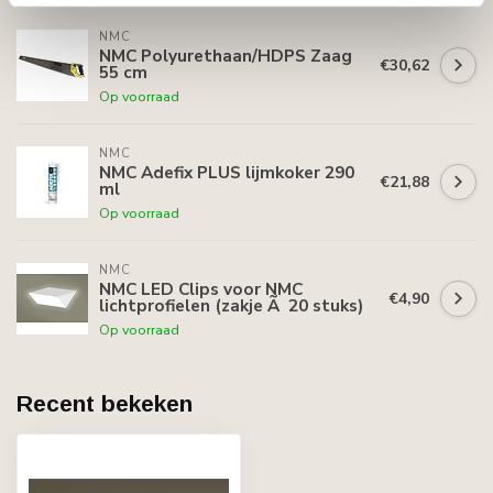
NMC
NMC Polyurethaan/HDPS Zaag
€30,62
55 cm
Op voorraad
NMC
NMC Adefix PLUS lijmkoker 290
€21,88
ml
Op voorraad
NMC
NMC LED Clips voor NMC
€4,90
lichtprofielen (zakje Ã 20 stuks)
Op voorraad
Recent bekeken