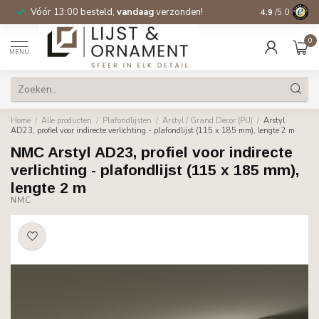
Vóór 13:00 besteld,
vandaag
verzonden!
Gratis verzen
4.9
/5.0
0
MENU
Home
/
Alle producten
/
Plafondlijsten
/
Arstyl / Grand Decor (PU)
/
Arstyl
AD23, profiel voor indirecte verlichting - plafondlijst (115 x 185 mm), lengte 2 m
NMC Arstyl AD23, profiel voor indirecte
verlichting - plafondlijst (115 x 185 mm),
lengte 2 m
NMC