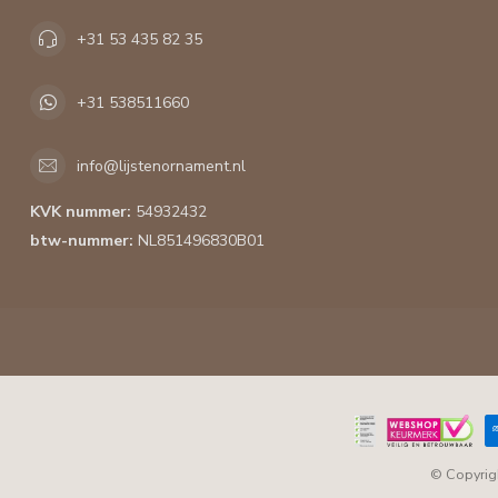
+31 53 435 82 35
+31 538511660
info@lijstenornament.nl
KVK nummer:
54932432
btw-nummer:
NL851496830B01
© Copyrig