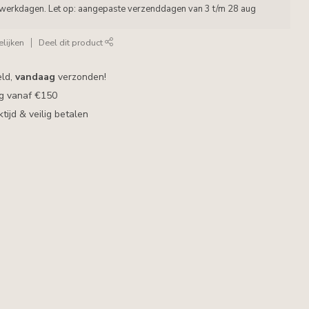
5 werkdagen. Let op: aangepaste verzenddagen van 3 t/m 28 aug
lijken
Deel dit product
eld,
vandaag
verzonden!
ng vanaf €150
ijd & veilig betalen