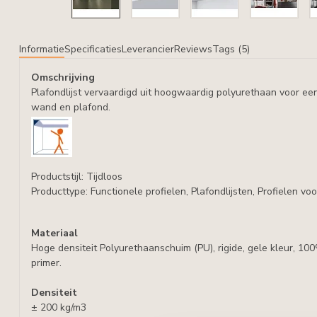
Informatie
Specificaties
Leverancier
Reviews
Tags (5)
Omschrijving
Plafondlijst vervaardigd uit hoogwaardig polyurethaan voor ee
wand en plafond.
Productstijl:
Tijdloos
Producttype:
Functionele profielen, Plafondlijsten, Profielen voo
Materiaal
Hoge densiteit Polyurethaanschuim (PU), rigide, gele kleur, 10
primer.
Densiteit
± 200 kg/m3