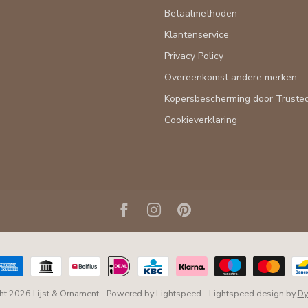
Betaalmethoden
Klantenservice
Privacy Policy
Overeenkomst andere merken
Kopersbescherming door Truste
Cookieverklaring
ht 2026 Lijst & Ornament
- Powered by
Lightspeed
-
Lightspeed design
by
Dy