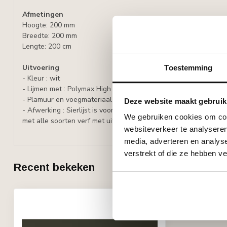
Afmetingen
Hoogte: 200 mm
Breedte: 200 mm
Lengte: 200 cm
Uitvoering
Toestemming
- Kleur : wit
- Lijmen met : Polymax High Tack lijm, lijmverbruik: ca. 2-3 meter 
- Plamuur en voegmateriaal : Adefix
Deze website maakt gebruik
- Afwerking : Sierlijst is voorbehandeld met een watergedragen
We gebruiken cookies om cont
met alle soorten verf met uitzondering van silicaathoudende ve
websiteverkeer te analyseren
media, adverteren en analys
verstrekt of die ze hebben v
Recent bekeken