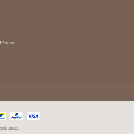
d Shops
velopment