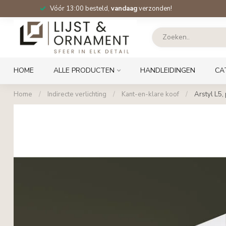
Vóór 13:00 besteld,
vandaag
verzonden!
HOME
ALLE PRODUCTEN
HANDLEIDINGEN
CA
Home
/
Indirecte verlichting
/
Kant-en-klare koof
/
Arstyl L5,