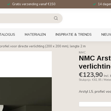
Gratis verzending vanaf €150
14 dagen 
TALOGUS
MATERIALEN
INSPIRATIE & TRENDS
NIEU
 profiel voor directe verlichting (200 x 200 mm), lengte 2 m
NMC
NMC Arsty
verlichti
€123,90
Incl.
Stukprijs: €61,95 / Mete
Arstyl L5, profiel v