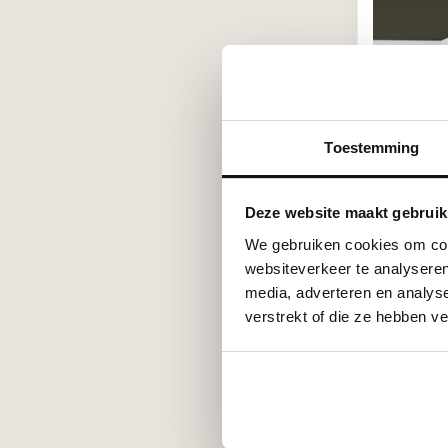
Toestemming
NMC
Arstyl L2
Deze website maakt gebruik
polyureth
We gebruiken cookies om cont
€140,40
websiteverkeer te analyseren
Stukprijs: €70
media, adverteren en analys
Niet op v
verstrekt of die ze hebben v