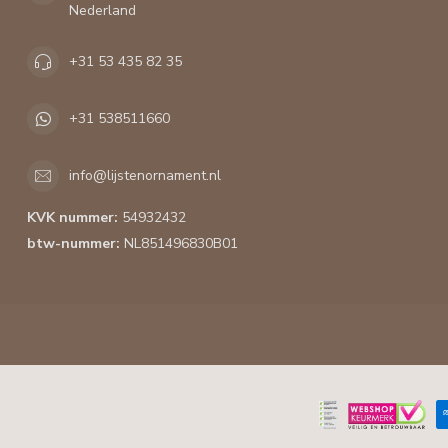
Nederland
+31 53 435 82 35
+31 538511660
info@lijstenornament.nl
KVK nummer:
54932432
btw-nummer:
NL851496830B01