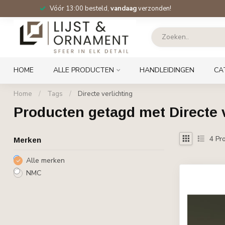
Vóór 13:00 besteld,
vandaag
verzonden!
HOME
ALLE PRODUCTEN
HANDLEIDINGEN
CA
Home
/
Tags
/
Directe verlichting
Producten getagd met Directe v
4
Pro
Merken
Alle merken
NMC