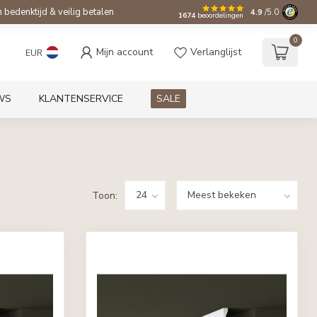
bedenktijd & veilig betalen
4.9
/5.0
1674
beoordelingen
0
Mijn account
Verlanglijst
EUR
WS
KLANTENSERVICE
SALE
Toon: