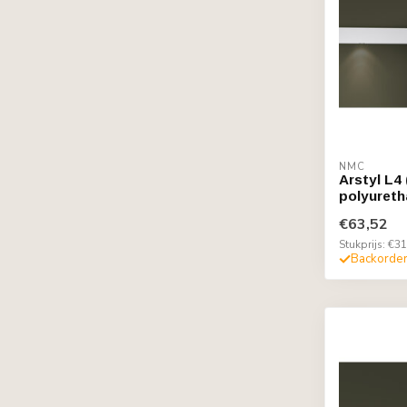
NMC
Arstyl L4
polyureth
€63,52
Stukprijs: €31
Backorde