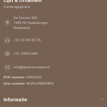
Lijst & Ornament
Contactgegevens
De Greune 28A
7483 PH Haaksbergen
Nederland
+31 53 435 82 35
+31 538511660
info@lijstenornament.nl
KVK nummer:
54932432
btw-nummer:
NL851496830B01
Informatie