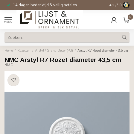
14 dagen bedenktijd & veilig betalen
4.9
/5.0
0
MENU
Home
/
Rozetten
/
Arstyl / Grand Decor (PU)
/
Arstyl R7 Rozet diameter 43,5 cm
NMC Arstyl R7 Rozet diameter 43,5 cm
NMC