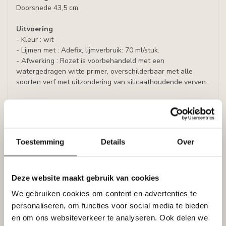
Doorsnede 43,5 cm
Uitvoering
- Kleur : wit
- Lijmen met : Adefix, lijmverbruik: 70 ml/stuk.
- Afwerking : Rozet is voorbehandeld met een
watergedragen witte primer, overschilderbaar met alle
soorten verf met uitzondering van silicaathoudende verven.
Specificaties
Leverancier
Reviews
Toestemming
Details
Over
Tags
Deze website maakt gebruik van cookies
Gerelateerde producten
We gebruiken cookies om content en advertenties te
personaliseren, om functies voor social media te bieden
NMC
NMC Adefix lijmkoker 310 ml
€8,95
en om ons websiteverkeer te analyseren. Ook delen we
Op voorraad