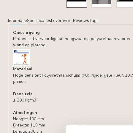
Informatie
Specificaties
Leverancier
Reviews
Tags
Omschrijving
Plafondlijst vervaardigd uit hoogwaardig polyurethaan voor ee
wand en plafond.
Materiaal
Hoge densiteit Polyurethaanschuim (PU), rigide, gele kleur, 10
primer.
Densiteit:
± 200 kg/m3
Afmetingen
Hoogte: 100 mm
Breedte: 115 mm
Lengte: 200 cm