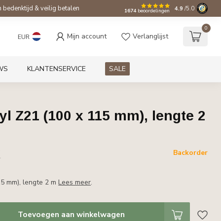
bedenktijd & veilig betalen
4.9
/5.0
1674
beoordelingen
0
Mijn account
Verlanglijst
EUR
WS
KLANTENSERVICE
SALE
l Z21 (100 x 115 mm), lengte 2
w
Backorder
r
15 mm), lengte 2 m
Lees meer
.
Toevoegen aan winkelwagen