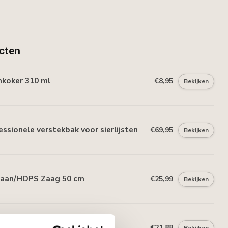
cten
mkoker 310 ml
€8,95
Bekijken
essionele verstekbak voor sierlijsten
€69,95
Bekijken
haan/HDPS Zaag 50 cm
€25,99
Bekijken
S lijmkoker 290 ml
€21,88
Bekijken