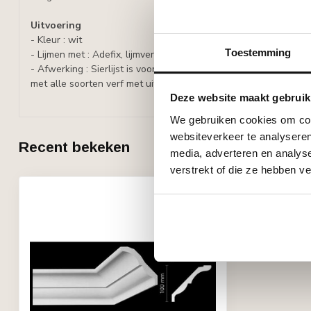
Uitvoering
- Kleur : wit
Toestemming
- Lijmen met : Adefix, lijmverbruik: 90-110 ml/m. Adefix-PLUS, l
- Afwerking : Sierlijst is voorbehandeld met een watergedragen
met alle soorten verf met uitzondering van silicaathoudende ve
Deze website maakt gebruik
We gebruiken cookies om cont
websiteverkeer te analyseren
Recent bekeken
media, adverteren en analys
verstrekt of die ze hebben v