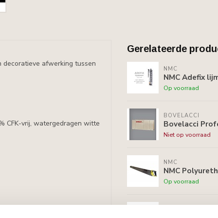
Gerelateerde produ
n decoratieve afwerking tussen
NMC
NMC Adefix lij
Op voorraad
BOVELACCI
Bovelacci Prof
0% CFK-vrij, watergedragen witte
Niet op voorraad
NMC
NMC Polyuret
Op voorraad
NMC
NMC Adefix PLU