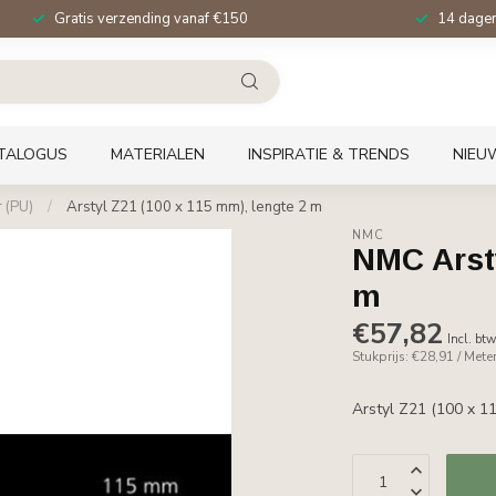
Gratis verzending vanaf €150
14 dagen 
TALOGUS
MATERIALEN
INSPIRATIE & TRENDS
NIEU
 (PU)
/
Arstyl Z21 (100 x 115 mm), lengte 2 m
NMC
NMC Arsty
m
€57,82
Incl. bt
Stukprijs: €28,91 / Mete
Arstyl Z21 (100 x 1