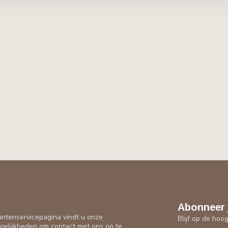
Abonneer 
antenservicepagina vindt u onze
Blijf op de hoo
gelijkheden om contact met ons op te