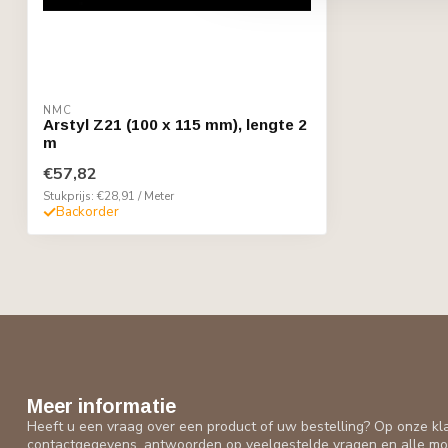
NMC
Arstyl Z21 (100 x 115 mm), lengte 2
m
€57,82
Stukprijs: €28,91 / Meter
Backorder
Meer informatie
Heeft u een vraag over een product of uw bestelling? Op onze kl
contactgegevens, antwoorden op veelgestelde vragen en alle mo