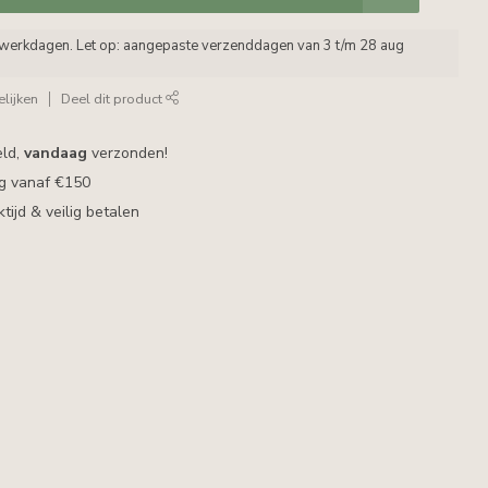
5 werkdagen. Let op: aangepaste verzenddagen van 3 t/m 28 aug
lijken
Deel dit product
eld,
vandaag
verzonden!
ng vanaf €150
ijd & veilig betalen