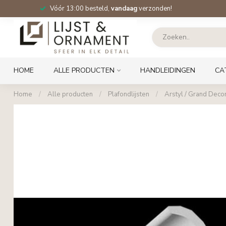
Vóór 13:00 besteld,
vandaag
verzonden!
HOME
ALLE PRODUCTEN
HANDLEIDINGEN
CA
Home
/
Alle producten
/
Plafondlijsten
/
Arstyl / Grand Decor