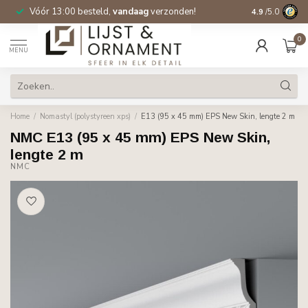
Vóór 13:00 besteld,
vandaag
verzonden!
Gratis verzen
4.9
/5.0
0
MENU
Home
/
Nomastyl (polystyreen xps)
/
E13 (95 x 45 mm) EPS New Skin, lengte 2 m
NMC E13 (95 x 45 mm) EPS New Skin,
lengte 2 m
NMC