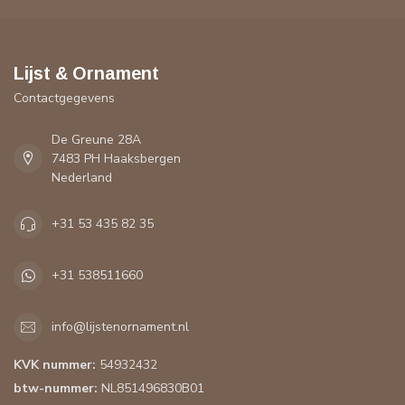
Lijst & Ornament
Contactgegevens
De Greune 28A
7483 PH Haaksbergen
Nederland
+31 53 435 82 35
+31 538511660
info@lijstenornament.nl
KVK nummer:
54932432
btw-nummer:
NL851496830B01