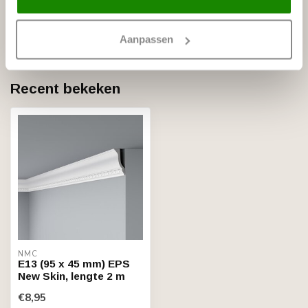
NMC
NMC Verstekbak MDF voor
€29,95
sierlijsten t/m 10 cm, (Large)
Aanpassen
Op voorraad
Recent bekeken
NMC
E13 (95 x 45 mm) EPS
New Skin, lengte 2 m
€8,95