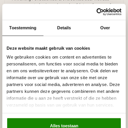
verven op waterbasis, zoals acrylverf, latex of muurverf
(oplosmiddelvrij).
Prijs per lijst (= 2 meter)
Toestemming
Details
Over
NMC New Skin E13 Plafondlijst (95 x 45 mm) ~ NMC
Decoflair E13 (95 x 45 mm)
Deze website maakt gebruik van cookies
Specificaties
Leverancier
We gebruiken cookies om content en advertenties te
Reviews
personaliseren, om functies voor social media te bieden
Tags
en om ons websiteverkeer te analyseren. Ook delen we
informatie over uw gebruik van onze site met onze
partners voor social media, adverteren en analyse. Deze
partners kunnen deze gegevens combineren met andere
Gerelateerde producten
informatie die u aan ze heeft verstrekt of die ze hebben
NMC
verzameld op basis van uw gebruik van hun services.
NMC Adefix lijmkoker 310 ml
€8,95
Op voorraad
Alles toestaan