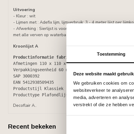
Uitvoering
- Kleur : wit
- Lijmen met : Adefix lijm, lijmverbruik: 3 - 4 meter lijst per lijmko
- Afwerking : Sierlijst is voorbehandeld met een watergedragen
met alle verven op waterbasis, zoals acrylverf, latex of muurver
Kroonlijst A
Toestemming
Productinformatie fabrikant NOËL & MARQUET
Afmetingen 110 x 110 x 2000 mm
Verpakkingseenheid 60 m/doos
Deze website maakt gebruik
SAP 3000392
EAN 5412938509435
We gebruiken cookies om cont
Productstijl Klassiek
websiteverkeer te analyseren
Producttype Plafondlijsten
media, adverteren en analys
verstrekt of die ze hebben v
Decoflair A..
Recent bekeken