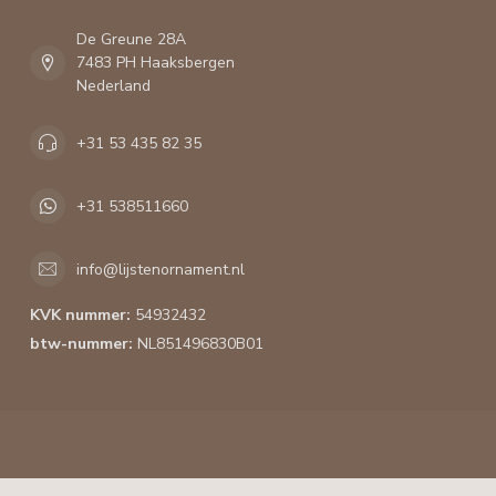
De Greune 28A
7483 PH Haaksbergen
Nederland
+31 53 435 82 35
+31 538511660
info@lijstenornament.nl
KVK nummer:
54932432
btw-nummer:
NL851496830B01