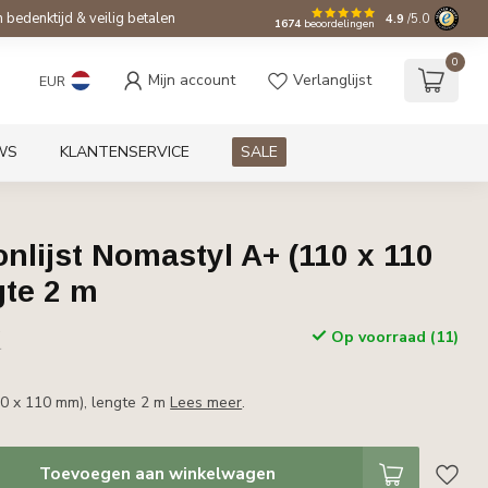
bedenktijd & veilig betalen
4.9
/5.0
1674
beoordelingen
0
Mijn account
Verlanglijst
EUR
WS
KLANTENSERVICE
SALE
lijst Nomastyl A+ (110 x 110
gte 2 m
w
Op voorraad (11)
r
0 x 110 mm), lengte 2 m
Lees meer
.
Toevoegen aan winkelwagen