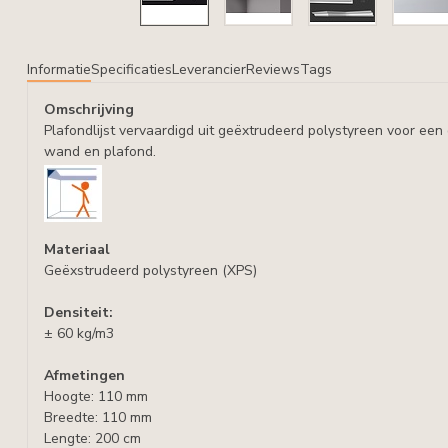
Informatie
Specificaties
Leverancier
Reviews
Tags
Omschrijving
Plafondlijst vervaardigd uit geëxtrudeerd polystyreen voor ee
wand en plafond.
Materiaal
Geëxstrudeerd polystyreen (XPS)
Densiteit:
± 60 kg/m3
Afmetingen
Hoogte: 110 mm
Breedte: 110 mm
Lengte: 200 cm