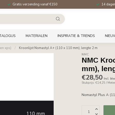
Gratis verzending vanaf €150
14 dagen 
TALOGUS
MATERIALEN
INSPIRATIE & TRENDS
NIEU
en xps)
/
Kroonlijst Nomastyl A+ (110 x 110 mm), lengte 2 m
NMC
NMC Kroon
mm), len
€28,50
Incl. bt
Stukprijs: €14,25 / Mete
Nomastyl Plus A (11