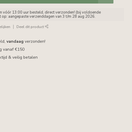
vóór 13:00 uur besteld, direct verzonden! (bij voldoende
et op: aangepaste verzenddagen van 3 t/m 28 aug 2026.
lijken
Deel dit product
eld,
vandaag
verzonden!
ng vanaf €150
ijd & veilig betalen