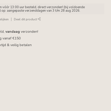
vóór 13:00 uur besteld, direct verzonden! (bij voldoende
et op: aangepaste verzenddagen van 3 t/m 28 aug 2026.
lijken
Deel dit product
eld,
vandaag
verzonden!
ng vanaf €150
ijd & veilig betalen