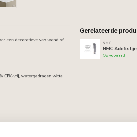
Gerelateerde produ
oor een decoratieve van wand of
NMC
NMC Adefix lij
Op voorraad
0% CFK-vrij, watergedragen witte