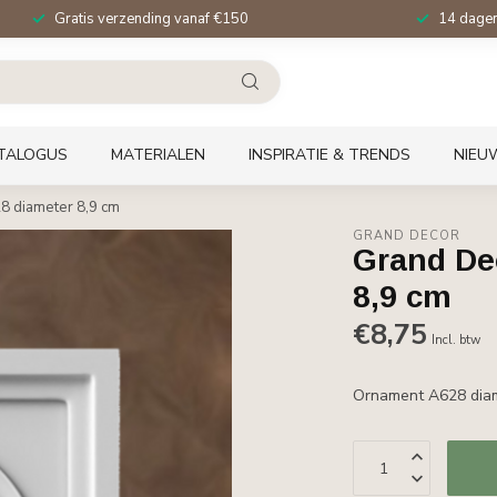
Gratis verzending vanaf €150
14 dagen 
TALOGUS
MATERIALEN
INSPIRATIE & TRENDS
NIEU
8 diameter 8,9 cm
GRAND DECOR
Grand De
8,9 cm
€8,75
Incl. btw
Ornament A628 dia