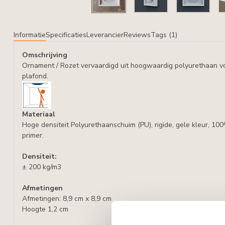
Informatie
Specificaties
Leverancier
Reviews
Tags (1)
Omschrijving
Ornament / Rozet vervaardigd uit hoogwaardig polyurethaan v
plafond.
Materiaal
Hoge densiteit Polyurethaanschuim (PU), rigide, gele kleur, 10
primer.
Densiteit:
± 200 kg/m3
Afmetingen
Afmetingen: 8,9 cm x 8,9 cm
Hoogte 1,2 cm