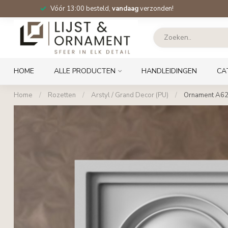
Vóór 13:00 besteld,
vandaag
verzonden!
HOME
ALLE PRODUCTEN
HANDLEIDINGEN
CA
Home
/
Rozetten
/
Arstyl / Grand Decor (PU)
/
Ornament A62