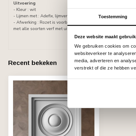
Uitvoering
- Kleur : wit
- Lijmen met : Adefix, lijmverbruik: 35 ml/stuk.
Toestemming
- Afwerking : Rozet is voorbehandeld met een watergedragen w
met alle soorten verf met uitzondering van silicaathoudende ve
Deze website maakt gebruik
We gebruiken cookies om cont
websiteverkeer te analyseren
media, adverteren en analys
Recent bekeken
verstrekt of die ze hebben v