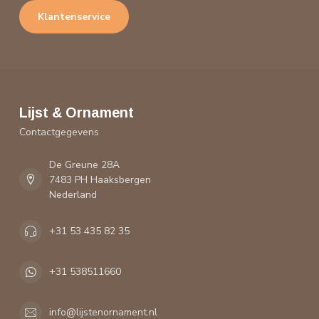
Klantenservice
Lijst & Ornament
Contactgegevens
De Greune 28A
7483 PH Haaksbergen
Nederland
+31 53 435 82 35
+31 538511660
info@lijstenornament.nl