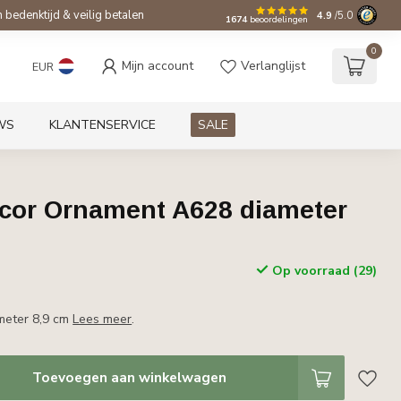
bedenktijd & veilig betalen
4.9
/5.0
1674
beoordelingen
0
Mijn account
Verlanglijst
EUR
WS
KLANTENSERVICE
SALE
cor Ornament A628 diameter
Op voorraad (29)
meter 8,9 cm
Lees meer
.
Toevoegen aan winkelwagen