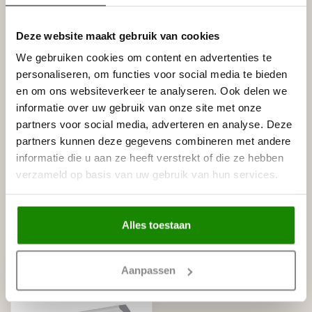
Homestar Lijmkoker SX100 (490
€8,95
g)
Op voorraad
Deze website maakt gebruik van cookies
We gebruiken cookies om content en advertenties te
HOMESTAR
personaliseren, om functies voor social media te bieden
Homestar SET Polystyreenzaag
en om ons websiteverkeer te analyseren. Ook delen we
en Verstekbak (ZAAG +
€30,00
VERSTEKBAK)
informatie over uw gebruik van onze site met onze
Op voorraad
partners voor social media, adverteren en analyse. Deze
partners kunnen deze gegevens combineren met andere
NMC
informatie die u aan ze heeft verstrekt of die ze hebben
NMC Verstekbak MDF voor
€19,95
verzameld op basis van uw gebruik van hun services.
sierlijsten t/m 8 cm, (Small)
Op voorraad
Alles toestaan
Recent bekeken
Aanpassen