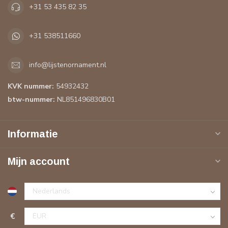
+31 53 435 82 35
+31 538511660
info@lijstenornament.nl
KVK nummer:
54932432
btw-nummer:
NL851496830B01
Informatie
Mijn account
€