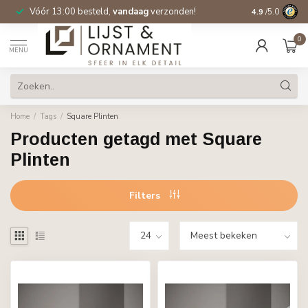
Vóór 13:00 besteld,
vandaag
verzonden!
Gratis verzen
4.9
/5.0
0
MENU
Home
/
Tags
/
Square Plinten
Producten getagd met Square
Plinten
Filters