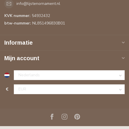
info@lijstenornament.nl
KVK nummer:
54932432
btw-nummer:
NL851496830B01
Informatie
Mijn account
€