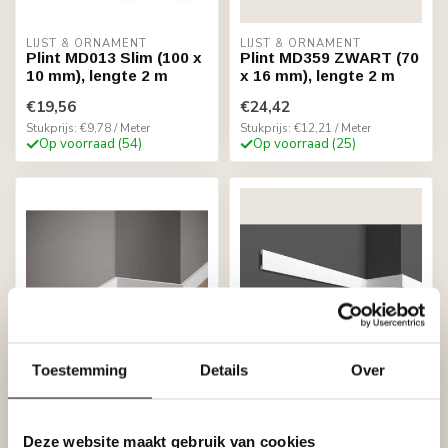
LIJST & ORNAMENT
LIJST & ORNAMENT
Plint MD013 Slim (100 x
Plint MD359 ZWART (70
10 mm), lengte 2 m
x 16 mm), lengte 2 m
€19,56
€24,42
Stukprijs: €9,78 / Meter
Stukprijs: €12,21 / Meter
Op voorraad (54)
Op voorraad (25)
Toestemming
Details
Over
LIJST & ORNAMENT
GRAND DECOR
Plint MD011 (40 x 10
Muurplint / Vloerplint
mm), lengte 2 m
HCR504 (48 x 10 mm),
lengte 2 m
Deze website maakt gebruik van cookies