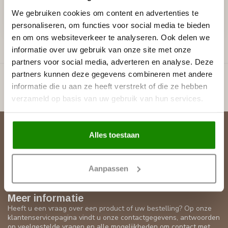
€11,40
€12,52
We gebruiken cookies om content en advertenties te
Stukprijs: €5,70 / Meter
Stukprijs: €6,26 / Meter
personaliseren, om functies voor social media te bieden
Op voorraad
Op voorraad (24)
en om ons websiteverkeer te analyseren. Ook delen we
informatie over uw gebruik van onze site met onze
partners voor social media, adverteren en analyse. Deze
Toon
1
-
6
van 6
partners kunnen deze gegevens combineren met andere
informatie die u aan ze heeft verstrekt of die ze hebben
verzameld op basis van uw gebruik van hun services.
Abonneer je op onze nieuwsbrief
Alles toestaan
Blijf op de hoogte over onze laatste acties
Aanpassen
Meer informatie
Heeft u een vraag over een product of uw bestelling? Op onze
klantenservicepagina vindt u onze contactgegevens, antwoorden
op veelgestelde vragen en alle mogelijkheden om contact met