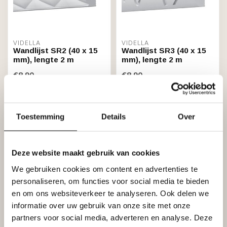
VIDELLA
VIDELLA
Wandlijst SR2 (40 x 15
Wandlijst SR3 (40 x 15
mm), lengte 2 m
mm), lengte 2 m
€8,90
€8,90
Stukprijs: €4,45 / Meter
Stukprijs: €4,45 / Meter
Op voorraad (2)
Op voorraad (44)
Toestemming
Details
Over
Deze website maakt gebruik van cookies
We gebruiken cookies om content en advertenties te
personaliseren, om functies voor social media te bieden
en om ons websiteverkeer te analyseren. Ook delen we
informatie over uw gebruik van onze site met onze
partners voor social media, adverteren en analyse. Deze
VIDELLA
VIDELLA
Wandlijst ST1 (120 x 15
Wandlijst ST2 (120 x 15