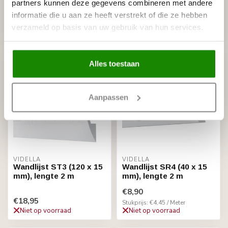
partners kunnen deze gegevens combineren met andere
mm), lengte 1 m
mm), lengte 2 m
informatie die u aan ze heeft verstrekt of die ze hebben
€9,47
€18,95
verzameld op basis van uw gebruik van hun services.
Niet op voorraad
Niet op voorraad
Alles toestaan
Aanpassen
VIDELLA
VIDELLA
Wandlijst ST3 (120 x 15
Wandlijst SR4 (40 x 15
mm), lengte 2 m
mm), lengte 2 m
€8,90
€18,95
Stukprijs: €4,45 / Meter
Niet op voorraad
Niet op voorraad