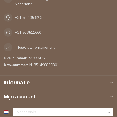
Nederland
+31 53 435 82 35
+31 538511660
info@lijstenornament.nl
KVK nummer:
54932432
btw-nummer:
NL851496830B01
Informatie
Mijn account