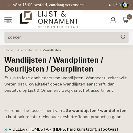
Vóór 13:00 besteld,
vandaag
verzonden!
Gratis verzen
4.9
/5.0
0
MENU
Home
/
Alle producten
/
Wandlijsten
Wandlijsten / Wandplinten /
Deurlijsten / Deurplinten
Er zijn talloze aanbieders van wandlijsten. Wanneer u zeker wilt
weten dat u kwalitatief goede wandlijsten aanschaft, dan
bestelt u bij Lijst & Ornament. Bekijk snel het assortiment.
Hieronder het assortiment van
alle
wandlijsten / wandplinten
,
u kunt ook rechtstreeks naar desbetreffende productlijn gaan.
VIDELLA / HOMESTAR (HDPS, hard kunststof)
,
stootvast