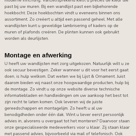
moderne inrichting. Vanzelfsprekend kiest u precies de kleur die
past bij uw muren. Bij een wandlijst past een bijbehorende
hoekbocht. Deze hoekbochten vindt u eveneens binnen ons
assortiment. Zo creëert u altijd een passend geheel. Met alle
wandlijsten kunt u geweldige lambrisering of kaders op de
muren of plafonds creëren. De plinten kunnen ook gebruikt
worden als deurlijsten.
Montage en afwerking
U heeft uw wandlijsten met zorg uitgekozen. Natuurlijk wilt u ze
ook secuur bevestigen. Zeker wanneer u dit voor het eerst gaat
doen, is hulp welkom. Dat weten we bij Lijst & Ornament. Juist
daarom bieden wij naast onze hoogwaardige producten, hulp bij
de montage. Zo vindt u op onze website diverse technische
informatiebladen en handleidingen om uw aankoop het best tot
zijn recht te laten komen. Ook leveren wij de juiste
gereedschappen en montagelijm. Zo heeft u al uw
benodigdheden onder één dak. Wint u liever eerst persoonlijk
advies in, alvorens u overgaat tot het monteren? Daarvoor staan
onze gespecialiseerde medewerkers voor u klaar. Zij staan klaar
met passend advies, bijvoorbeeld via mail of telefonisch. Ook