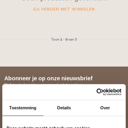
GA VERDER MET WINKELEN
Toon
1
-
0
van 0
Abonneer je op onze nieuwsbrief
Blijf op de hoogte over onze laatste acties
Toestemming
Details
Over
Meer informatie
Heeft u een vraag over een product of uw bestelling? Op onze
klantenservicepagina vindt u onze contactgegevens, antwoorden