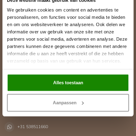
Deze website maakt gebruik van cookies
op veelgestelde vragen en alle mogelijkheden om contact met
ons op te nemen.
We gebruiken cookies om content en advertenties te
personaliseren, om functies voor social media te bieden
Klantenservice
en om ons websiteverkeer te analyseren. Ook delen we
informatie over uw gebruik van onze site met onze
partners voor social media, adverteren en analyse. Deze
partners kunnen deze gegevens combineren met andere
informatie die u aan ze heeft verstrekt of die ze hebben
Lijst & Ornament
verzameld op basis van uw gebruik van hun services.
Contactgegevens
De Greune 28A
Alles toestaan
7483 PH Haaksbergen
Nederland
Aanpassen
+31 53 435 82 35
+31 538511660