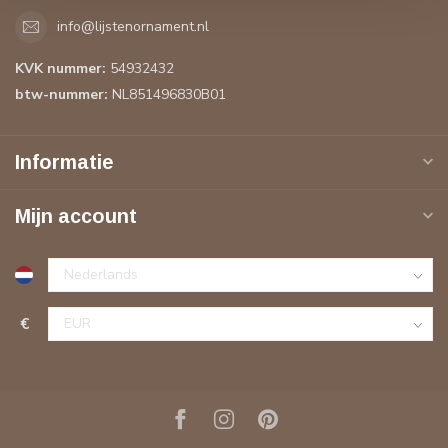
info@lijstenornament.nl
KVK nummer:
54932432
btw-nummer:
NL851496830B01
Informatie
Mijn account
€