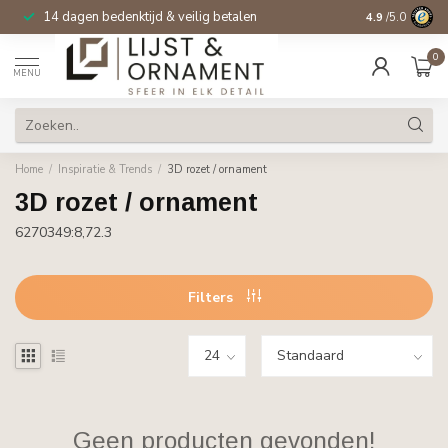
14 dagen bedenktijd & veilig betalen
4.9
/5.0
0
MENU
Home
/
Inspiratie & Trends
/
3D rozet / ornament
3D rozet / ornament
6270349:8,72.3
Filters
Geen producten gevonden!