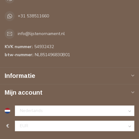
+31 538511660
info@lijstenornament.nl
KVK nummer:
54932432
btw-nummer:
NL851496830B01
Informatie
Mijn account
€