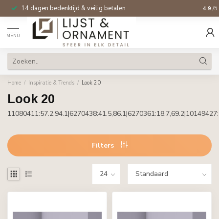
14 dagen bedenktijd & veilig betalen
4.9
/5
MENU
Home
/
Inspiratie & Trends
/
Look 20
Look 20
11080411:57.2,94.1|6270438:41.5,86.1|6270361:18.7,69.2|10149427:
Filters