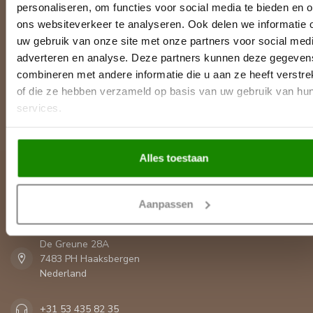
personaliseren, om functies voor social media te bieden en 
ons websiteverkeer te analyseren. Ook delen we informatie 
Meer informatie
Heeft u een vraag over een product of uw bestelling? Op onze
uw gebruik van onze site met onze partners voor social medi
klantenservicepagina vindt u onze contactgegevens, antwoorden
adverteren en analyse. Deze partners kunnen deze gegeven
op veelgestelde vragen en alle mogelijkheden om contact met
combineren met andere informatie die u aan ze heeft verstre
ons op te nemen.
of die ze hebben verzameld op basis van uw gebruik van hu
services.
Klantenservice
Alles toestaan
Lijst & Ornament
Aanpassen
Contactgegevens
De Greune 28A
7483 PH Haaksbergen
Nederland
+31 53 435 82 35