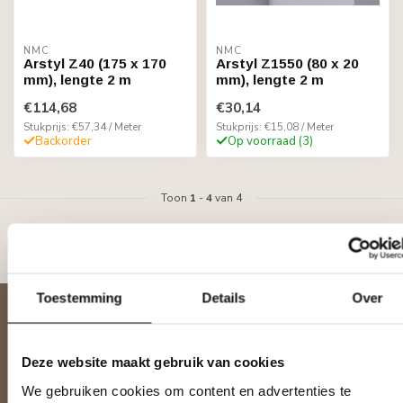
NMC
NMC
Arstyl Z40 (175 x 170
Arstyl Z1550 (80 x 20
mm), lengte 2 m
mm), lengte 2 m
€114,68
€30,14
Stukprijs: €57,34 / Meter
Stukprijs: €15,08 / Meter
Backorder
Op voorraad (3)
Toon
1
-
4
van 4
Toestemming
Details
Over
Abonneer je op onze nieuwsbrief
Blijf op de hoogte over onze laatste acties
Deze website maakt gebruik van cookies
We gebruiken cookies om content en advertenties te