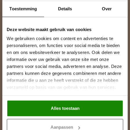
Abonneer je op onze nieuwsbrief
Toestemming
Details
Over
Blijf op de hoogte over onze laatste acties
Deze website maakt gebruik van cookies
We gebruiken cookies om content en advertenties te
Meer informatie
personaliseren, om functies voor social media te bieden
Heeft u een vraag over een product of uw bestelling? Op onze
en om ons websiteverkeer te analyseren. Ook delen we
klantenservicepagina vindt u onze contactgegevens, antwoorden
informatie over uw gebruik van onze site met onze
op veelgestelde vragen en alle mogelijkheden om contact met
partners voor social media, adverteren en analyse. Deze
ons op te nemen.
partners kunnen deze gegevens combineren met andere
informatie die u aan ze heeft verstrekt of die ze hebben
Klantenservice
verzameld op basis van uw gebruik van hun services.
Alles toestaan
Lijst & Ornament
Contactgegevens
Aanpassen