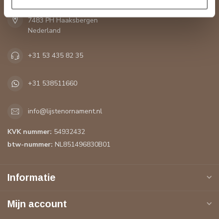
De Greune 28A
7483 PH Haaksbergen
Nederland
+31 53 435 82 35
+31 538511660
info@lijstenornament.nl
KVK nummer:
54932432
btw-nummer:
NL851496830B01
Informatie
Mijn account