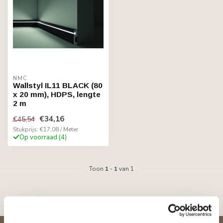
NMC
Wallstyl IL11 BLACK (80
x 20 mm), HDPS, lengte
2 m
€34,16
€45,54
Stukprijs: €17,08 / Meter
Op voorraad (4)
Toon
1
-
1
van 1