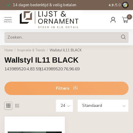
14 dagen bedenktijd & veilig betalen
4.9
/5.0
0
MENU
Home
/
Inspiratie & Trends
/
Wallstyl IL11 BLACK
Wallstyl IL11 BLACK
143989520:4,83.59|143989520:76,96.69
Filters