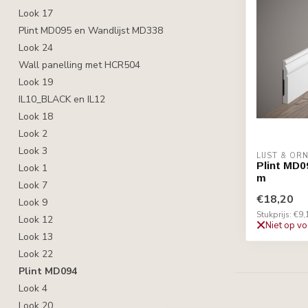
Look 17
Plint MD095 en Wandlijst MD338
Look 24
Wall panelling met HCR504
Look 19
IL10_BLACK en IL12
Look 18
Look 2
Look 3
LIJST & O
Plint MD0
Look 1
m
Look 7
€18,20
Look 9
Stukprijs: €9,
Look 12
Niet op v
Look 13
Look 22
Plint MD094
Look 4
Look 20