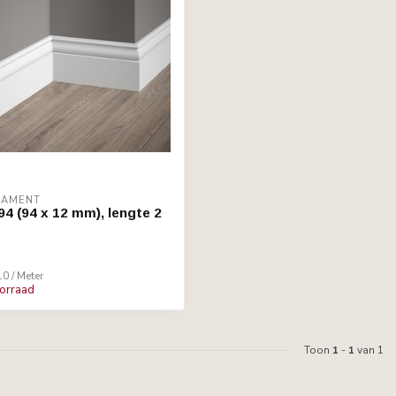
RNAMENT
94 (94 x 12 mm), lengte 2
10 / Meter
oorraad
Toon
1
-
1
van 1