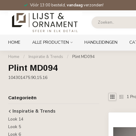
Vóór 13:00 besteld,
vandaag
verzonden!
HOME
ALLE PRODUCTEN
HANDLEIDINGEN
CA
Home
/
Inspiratie & Trends
/
Plint MD094
Plint MD094
104301475:90,15.16
1
Pro
Categorieën
Inspiratie & Trends
Look 14
Look 5
Look 6