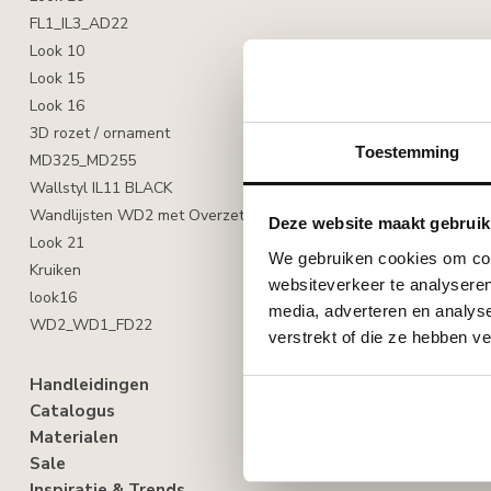
FL1_IL3_AD22
Look 10
Look 15
Look 16
3D rozet / ornament
Toestemming
MD325_MD255
Wallstyl IL11 BLACK
Wandlijsten WD2 met Overzetplint CF2
Deze website maakt gebruik
Look 21
We gebruiken cookies om cont
Kruiken
websiteverkeer te analyseren
look16
media, adverteren en analys
WD2_WD1_FD22
verstrekt of die ze hebben v
Handleidingen
Catalogus
Materialen
Sale
Inspiratie & Trends