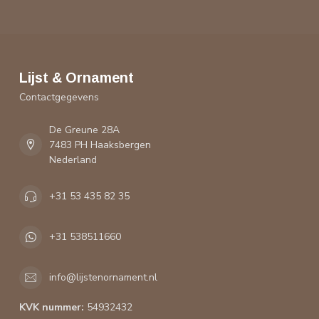
Lijst & Ornament
Contactgegevens
De Greune 28A
7483 PH Haaksbergen
Nederland
+31 53 435 82 35
+31 538511660
info@lijstenornament.nl
KVK nummer:
54932432