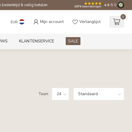
bedenktijd & veilig betalen
4.9
/5.0
1674
beoordelingen
0
Mijn account
Verlanglijst
EUR
UWS
KLANTENSERVICE
SALE
Toon: