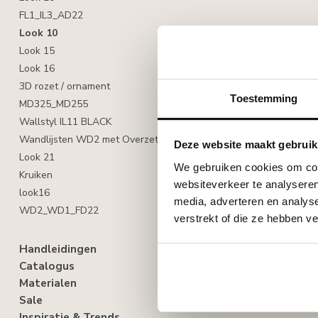
FL1_IL3_AD22
Look 10
Look 15
Look 16
3D rozet / ornament
Toestemming
MD325_MD255
Wallstyl IL11 BLACK
Wandlijsten WD2 met Overzetplint CF2
Deze website maakt gebruik
Look 21
We gebruiken cookies om cont
Kruiken
websiteverkeer te analyseren
look16
media, adverteren en analys
WD2_WD1_FD22
verstrekt of die ze hebben v
Handleidingen
Catalogus
Materialen
Sale
Inspiratie & Trends