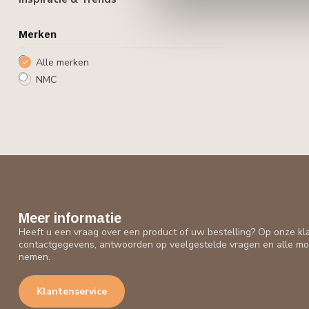
Merken
Alle merken
NMC
Meer informatie
Heeft u een vraag over een product of uw bestelling? Op onze kl
contactgegevens, antwoorden op veelgestelde vragen en alle mo
nemen.
Klantenservice