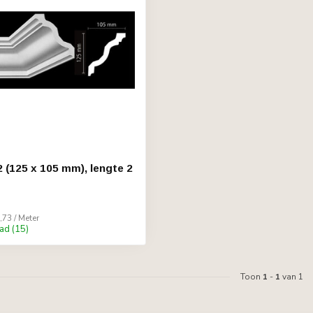
2 (125 x 105 mm), lengte 2
,73 / Meter
ad (15)
Toon
1
-
1
van 1