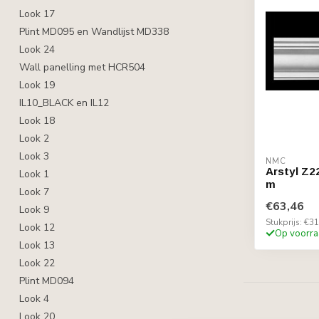
Look 17
Plint MD095 en Wandlijst MD338
Look 24
Wall panelling met HCR504
Look 19
IL10_BLACK en IL12
Look 18
Look 2
Look 3
NMC
Arstyl Z2
Look 1
m
Look 7
€63,46
Look 9
Stukprijs: €31
Look 12
Op voorra
Look 13
Look 22
Plint MD094
Look 4
Look 20