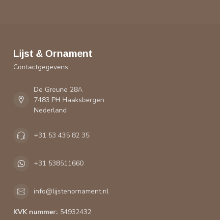
Lijst & Ornament
Contactgegevens
De Greune 28A
7483 PH Haaksbergen
Nederland
+31 53 435 82 35
+31 538511660
info@lijstenornament.nl
KVK nummer:
54932432