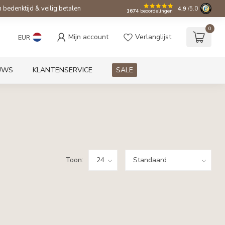
bedenktijd & veilig betalen
4.9
/5.0
1674
beoordelingen
0
Mijn account
Verlanglijst
EUR
UWS
KLANTENSERVICE
SALE
Toon: