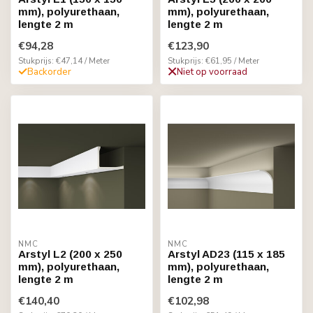
mm), polyurethaan,
mm), polyurethaan,
lengte 2 m
lengte 2 m
€94,28
€123,90
Stukprijs: €47,14 / Meter
Stukprijs: €61,95 / Meter
Backorder
Niet op voorraad
NMC
NMC
Arstyl L2 (200 x 250
Arstyl AD23 (115 x 185
mm), polyurethaan,
mm), polyurethaan,
lengte 2 m
lengte 2 m
€140,40
€102,98