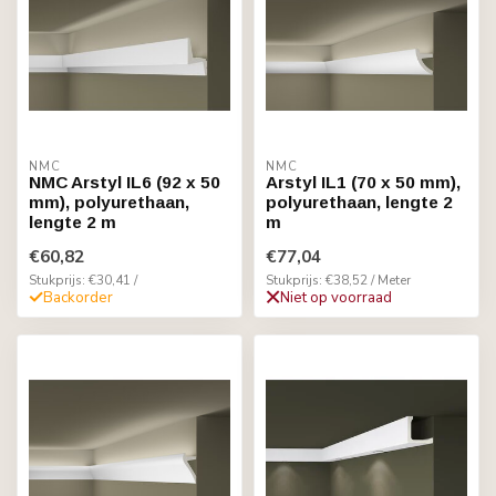
NMC
NMC
NMC Arstyl IL6 (92 x 50
Arstyl IL1 (70 x 50 mm),
mm), polyurethaan,
polyurethaan, lengte 2
lengte 2 m
m
€60,82
€77,04
Stukprijs: €30,41 /
Stukprijs: €38,52 / Meter
Backorder
Niet op voorraad