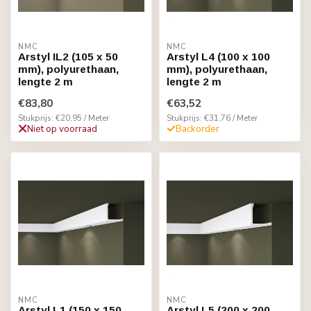
NMC
NMC
Arstyl IL2 (105 x 50
Arstyl L4 (100 x 100
mm), polyurethaan,
mm), polyurethaan,
lengte 2 m
lengte 2 m
€83,80
€63,52
Stukprijs: €20,95 / Meter
Stukprijs: €31,76 / Meter
Niet op voorraad
Backorder
NMC
NMC
Arstyl L1 (150 x 150
Arstyl L5 (200 x 200