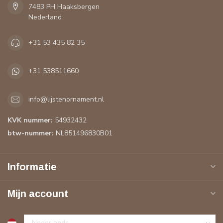
7483 PH Haaksbergen
Nederland
+31 53 435 82 35
+31 538511660
info@lijstenornament.nl
KVK nummer:
54932432
btw-nummer:
NL851496830B01
Informatie
Mijn account