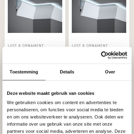
LIJST & ORNAMENT
LIJST & ORNAMENT
Plint LED QL010 (120 x
Plint LED QL009 (120 x
42 mm), lengte 2 m
47 mm), lengte 2 m
€56,86
€48,72
Stukprijs: €28,43 / Meter
Stukprijs: €24,36 / Meter
Toestemming
Details
Over
Op voorraad (1)
Op voorraad (8)
Deze website maakt gebruik van cookies
We gebruiken cookies om content en advertenties te
personaliseren, om functies voor social media te bieden
en om ons websiteverkeer te analyseren. Ook delen we
informatie over uw gebruik van onze site met onze
partners voor social media, adverteren en analyse. Deze