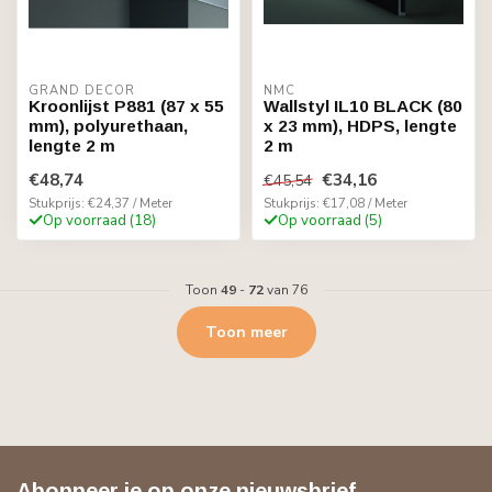
GRAND DECOR
NMC
Kroonlijst P881 (87 x 55
Wallstyl IL10 BLACK (80
mm), polyurethaan,
x 23 mm), HDPS, lengte
lengte 2 m
2 m
€48,74
€34,16
€45,54
Stukprijs: €24,37 / Meter
Stukprijs: €17,08 / Meter
Op voorraad (18)
Op voorraad (5)
Toon
49
-
72
van 76
Toon meer
Abonneer je op onze nieuwsbrief