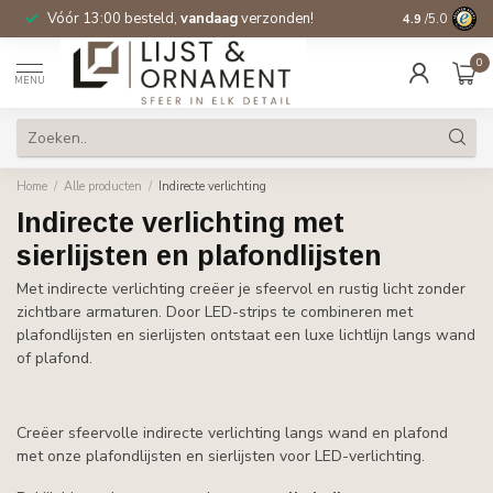
Vóór 13:00 besteld,
vandaag
verzonden!
Gratis verzen
4.9
/5.0
0
MENU
Home
/
Alle producten
/
Indirecte verlichting
Indirecte verlichting met
sierlijsten en plafondlijsten
Met indirecte verlichting creëer je sfeervol en rustig licht zonder
zichtbare armaturen. Door LED-strips te combineren met
plafondlijsten en sierlijsten ontstaat een luxe lichtlijn langs wand
of plafond.
Creëer sfeervolle indirecte verlichting langs wand en plafond
met onze plafondlijsten en sierlijsten voor LED-verlichting.