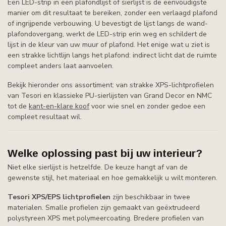
Een LED-strip in een plafondlijst of sierlijst is de eenvoudigste
manier om dit resultaat te bereiken, zonder een verlaagd plafond
of ingrijpende verbouwing. U bevestigt de lijst langs de wand-
plafondovergang, werkt de LED-strip erin weg en schildert de
lijst in de kleur van uw muur of plafond. Het enige wat u ziet is
een strakke lichtlijn langs het plafond: indirect licht dat de ruimte
compleet anders laat aanvoelen.
Bekijk hieronder ons assortiment: van strakke XPS-lichtprofielen
van Tesori en klassieke PU-sierlijsten van Grand Decor en NMC
tot de
kant-en-klare koof
voor wie snel en zonder gedoe een
compleet resultaat wil.
Welke oplossing past bij uw interieur?
Niet elke sierlijst is hetzelfde. De keuze hangt af van de
gewenste stijl, het materiaal en hoe gemakkelijk u wilt monteren.
Tesori XPS/EPS lichtprofielen
zijn beschikbaar in twee
materialen. Smalle profielen zijn gemaakt van geëxtrudeerd
polystyreen XPS met polymeercoating. Bredere profielen van