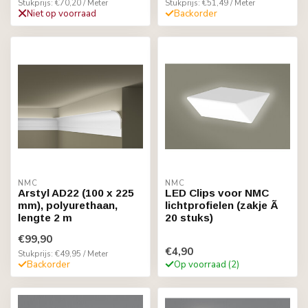
Stukprijs: €70,20 / Meter
Stukprijs: €51,49 / Meter
Niet op voorraad
Backorder
NMC
NMC
Arstyl AD22 (100 x 225
LED Clips voor NMC
mm), polyurethaan,
lichtprofielen (zakje Ã
lengte 2 m
20 stuks)
€99,90
€4,90
Stukprijs: €49,95 / Meter
Backorder
Op voorraad (2)