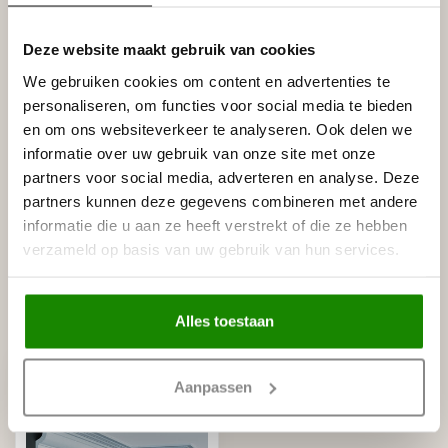
Deze website maakt gebruik van cookies
Gerelateerde producten
We gebruiken cookies om content en advertenties te
personaliseren, om functies voor social media te bieden
NMC
NMC Adefix lijmkoker 310 ml
€8,95
en om ons websiteverkeer te analyseren. Ook delen we
Op voorraad
informatie over uw gebruik van onze site met onze
partners voor social media, adverteren en analyse. Deze
partners kunnen deze gegevens combineren met andere
NMC
NMC Verstekbak MDF voor
informatie die u aan ze heeft verstrekt of die ze hebben
€29,95
sierlijsten t/m 10 cm, (Large)
verzameld op basis van uw gebruik van hun services.
Op voorraad
Recent bekeken
Alles toestaan
Aanpassen