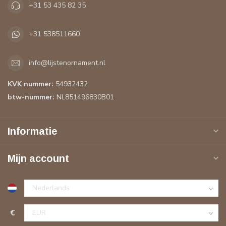
+31 53 435 82 35
+31 538511660
info@lijstenornament.nl
KVK nummer:
54932432
btw-nummer:
NL851496830B01
Informatie
Mijn account
€