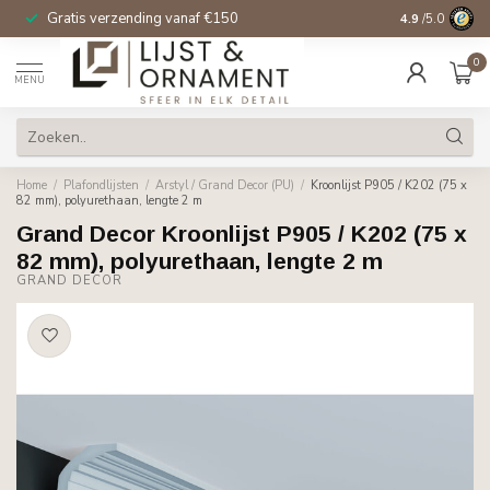
Gratis verzending vanaf €150
14 dagen beden
4.9
/5.0
0
MENU
Home
/
Plafondlijsten
/
Arstyl / Grand Decor (PU)
/
Kroonlijst P905 / K202 (75 x
82 mm), polyurethaan, lengte 2 m
Grand Decor Kroonlijst P905 / K202 (75 x
82 mm), polyurethaan, lengte 2 m
GRAND DECOR