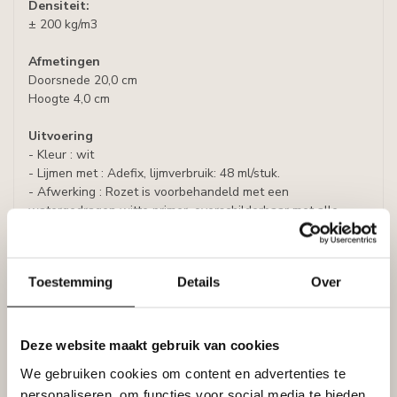
Densiteit:
± 200 kg/m3
Afmetingen
Doorsnede 20,0 cm
Hoogte 4,0 cm
Uitvoering
- Kleur : wit
- Lijmen met : Adefix, lijmverbruik: 48 ml/stuk.
- Afwerking : Rozet is voorbehandeld met een
watergedragen witte primer, overschilderbaar met alle
soorten verf met uitzondering van silicaathoudende verven.
Specificaties
Leverancier
Toestemming
Details
Over
Reviews
Tags
Deze website maakt gebruik van cookies
We gebruiken cookies om content en advertenties te
Gerelateerde producten
personaliseren, om functies voor social media te bieden