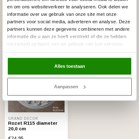
en om ons websiteverkeer te analyseren. Ook delen we
NMC
informatie over uw gebruik van onze site met onze
NMC Adefix lijmkoker 310 ml
€8,95
partners voor social media, adverteren en analyse. Deze
Op voorraad
partners kunnen deze gegevens combineren met andere
informatie die u aan ze heeft verstrekt of die ze hebben
Recent bekeken
verzameld op basis van uw gebruik van hun services.
Alles toestaan
Aanpassen
GRAND DECOR
Rozet R115 diameter
20,0 cm
€24,95