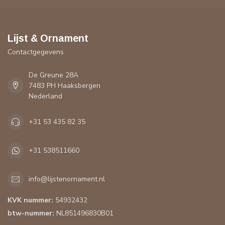
Lijst & Ornament
Contactgegevens
De Greune 28A
7483 PH Haaksbergen
Nederland
+31 53 435 82 35
+31 538511660
info@lijstenornament.nl
KVK nummer:
54932432
btw-nummer:
NL851496830B01