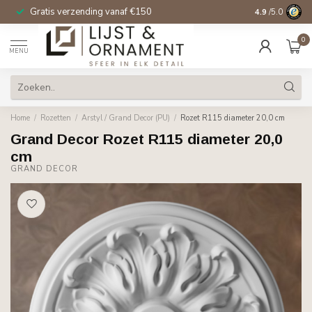
Gratis verzending vanaf €150
14 dagen beden
4.9
/5.0
0
MENU
Home
/
Rozetten
/
Arstyl / Grand Decor (PU)
/
Rozet R115 diameter 20,0 cm
Grand Decor Rozet R115 diameter 20,0
cm
GRAND DECOR