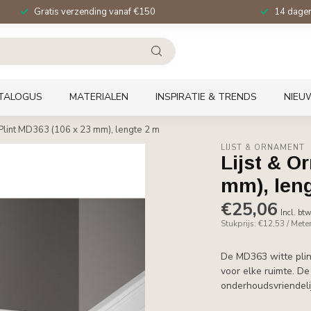
Gratis verzending vanaf €150
14 dagen 
TALOGUS
MATERIALEN
INSPIRATIE & TRENDS
NIEU
Plint MD363 (106 x 23 mm), lengte 2 m
LIJST & ORNAMENT
Lijst & O
mm), len
€25,06
Incl. bt
Stukprijs: €12,53 / Mete
De MD363 witte plin
voor elke ruimte. D
onderhoudsvriendeli