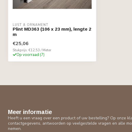
LIJST & ORNAMENT
Plint MD363 (106 x 23 mm), lengte 2
m
€25,06
Stukprijs: €12,53 / Meter
Op voorraad (7)
Meer informatie
Heeft u een vraag over een product of uw bestelling? Op onze kl
contactgegevens, antwoorden op veelgestelde vragen en alle mo
nemen.