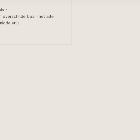
oker.
, overschilderbaar met alle
iddelvrij).