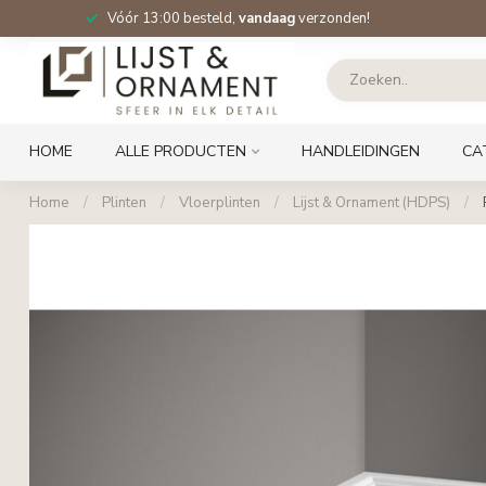
Vóór 13:00 besteld,
vandaag
verzonden!
HOME
ALLE PRODUCTEN
HANDLEIDINGEN
CA
Home
/
Plinten
/
Vloerplinten
/
Lijst & Ornament (HDPS)
/