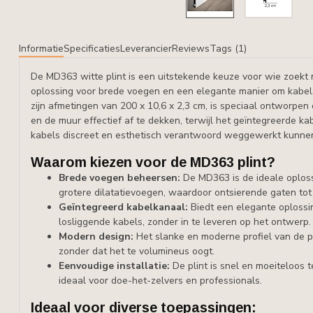
Informatie
Specificaties
Leverancier
Reviews
Tags (1)
De MD363 witte plint is een uitstekende keuze voor wie zoekt n
oplossing voor brede voegen en een elegante manier om kabels
zijn afmetingen van 200 x 10,6 x 2,3 cm, is speciaal ontworpen
en de muur effectief af te dekken, terwijl het geïntegreerde k
kabels discreet en esthetisch verantwoord weggewerkt kunne
Waarom kiezen voor de MD363 plint?
Brede voegen beheersen:
De MD363 is de ideale oplos
grotere dilatatievoegen, waardoor ontsierende gaten tot
Geïntegreerd kabelkanaal:
Biedt een elegante oploss
losliggende kabels, zonder in te leveren op het ontwerp.
Modern design:
Het slanke en moderne profiel van de pli
zonder dat het te volumineus oogt.
Eenvoudige installatie:
De plint is snel en moeiteloos t
ideaal voor doe-het-zelvers en professionals.
Ideaal voor diverse toepassingen: