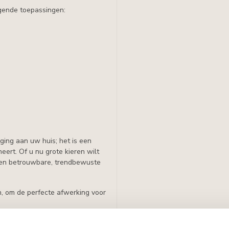
lgende toepassingen:
ging aan uw huis; het is een
neert. Of u nu grote kieren wilt
 een betrouwbare, trendbewuste
, om de perfecte afwerking voor
ang tussen de vloer en de wand.