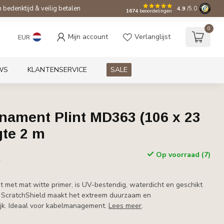
bedenktijd & veilig betalen
4.9
/5.0
1674
beoordelingen
0
Mijn account
Verlanglijst
EUR
WS
KLANTENSERVICE
SALE
rnament Plint MD363 (106 x 23
gte 2 m
w
Op voorraad (7)
r
t met mat witte primer, is UV-bestendig, waterdicht en geschikt
e ScratchShield maakt het extreem duurzaam en
jk. Ideaal voor kabelmanagement.
Lees meer
.