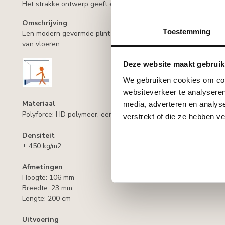
Het strakke ontwerp geeft een elegante uitstraling aan elke ru
Omschrijving
Toestemming
Een modern gevormde plint vervaardigd uit een HD Polymeer v
van vloeren.
Deze website maakt gebruik
We gebruiken cookies om cont
websiteverkeer te analyseren
Materiaal
media, adverteren en analys
Polyforce: HD polymeer, een polymeer met een hoge densiteit, 
verstrekt of die ze hebben v
Densiteit
± 450 kg/m2
Afmetingen
Hoogte: 106 mm
Breedte: 23 mm
Lengte: 200 cm
Uitvoering