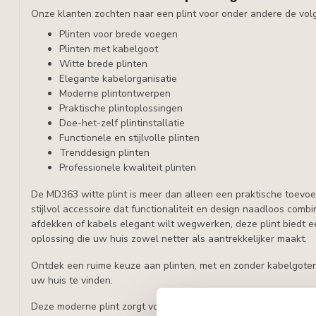
Onze klanten zochten naar een plint voor onder andere de vo
Plinten voor brede voegen
Plinten met kabelgoot
Witte brede plinten
Elegante kabelorganisatie
Moderne plintontwerpen
Praktische plintoplossingen
Doe-het-zelf plintinstallatie
Functionele en stijlvolle plinten
Trenddesign plinten
Professionele kwaliteit plinten
De MD363 witte plint is meer dan alleen een praktische toevoe
stijlvol accessoire dat functionaliteit en design naadloos combi
afdekken of kabels elegant wilt wegwerken, deze plint biedt
oplossing die uw huis zowel netter als aantrekkelijker maakt.
Ontdek een ruime keuze aan plinten, met en zonder kabelgoten
uw huis te vinden.
Deze moderne plint zorgt voor een stijlvolle en subtiele overg