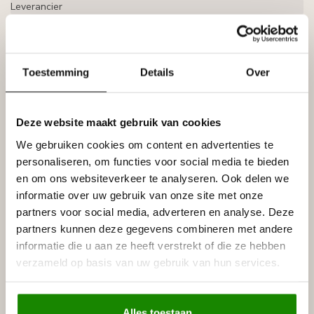
Leverancier
Reviews
Tags
Toestemming
Details
Over
Gerelateerde producten
NMC
Deze website maakt gebruik van cookies
NMC Adefix lijmkoker 310 ml
€8,95
We gebruiken cookies om content en advertenties te
Op voorraad
personaliseren, om functies voor social media te bieden
en om ons websiteverkeer te analyseren. Ook delen we
NMC
informatie over uw gebruik van onze site met onze
NMC Verstekbak ART DECO
€132,00
partners voor social media, adverteren en analyse. Deze
Op voorraad
partners kunnen deze gegevens combineren met andere
informatie die u aan ze heeft verstrekt of die ze hebben
NMC
verzameld op basis van uw gebruik van hun services.
NMC Polyurethaan/HDPS Zaag
€30,62
55 cm
Op voorraad
Alles toestaan