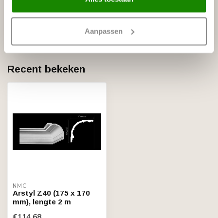
NMC
NMC Adefix PLUS lijmkoker 290
€21,88
ml
Aanpassen
Op voorraad
Recent bekeken
NMC
Arstyl Z40 (175 x 170
mm), lengte 2 m
€114,68