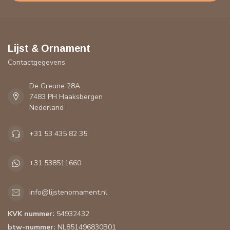
Lijst & Ornament
Contactgegevens
De Greune 28A
7483 PH Haaksbergen
Nederland
+31 53 435 82 35
+31 538511660
info@lijstenornament.nl
KVK nummer:
54932432
btw-nummer:
NL851496830B01