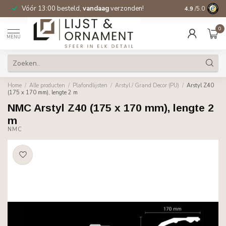
Vóór 13:00 besteld,
vandaag
verzonden!
Gratis verzen
4.9
/5.0
0
MENU
Home
/
Alle producten
/
Plafondlijsten
/
Arstyl / Grand Decor (PU)
/
Arstyl Z40
(175 x 170 mm), lengte 2 m
NMC Arstyl Z40 (175 x 170 mm), lengte 2
m
NMC