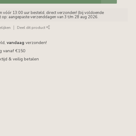
vóór 13:00 uur besteld, direct verzonden! (bij voldoende
et op: aangepaste verzenddagen van 3 t/m 28 aug 2026.
lijken
Deel dit product
eld,
vandaag
verzonden!
ng vanaf €150
ijd & veilig betalen