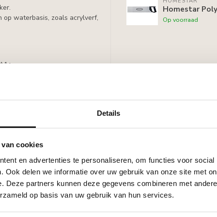
HOMESTAR
ker.
Homestar Pol
 op waterbasis, zoals acrylverf,
Op voorraad
 A1+
Details
 van cookies
ent en advertenties te personaliseren, om functies voor social
reft vergelijkbaar met de
. Ook delen we informatie over uw gebruik van onze site met on
eschilderd en de Homestar lijsten
e. Deze partners kunnen deze gegevens combineren met andere i
e vinden in het prijsverschil.
erzameld op basis van uw gebruik van hun services.
tar K80 niet door elkaar gebruikt
 zijn als de lijsten van de