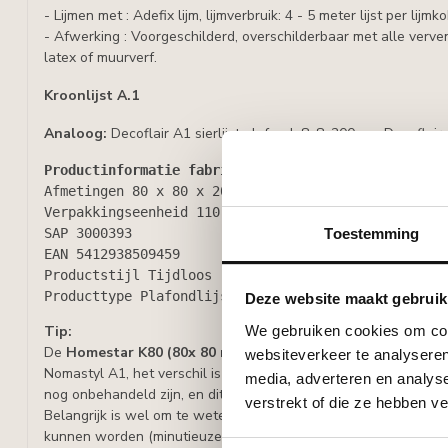
- Lijmen met : Adefix lijm, lijmverbruik: 4 - 5 meter lijst per lijmko
- Afwerking : Voorgeschilderd, overschilderbaar met alle verven
latex of muurverf.
Kroonlijst A.1
Analoog:
Decoflair A1 sierlijst plafond 8x8x200 cm, Decoflair
Productinformatie fabrikant NOËL & MARQUET
Afmetingen
 80 x 80 x 2000 mm
Verpakkingseenheid
 110 m/doos
Toestemming
SAP
 3000393
EAN
 5412938509459
Productstijl
 Tijdloos
Producttype
 Plafondlijsten
Deze website maakt gebruik
We gebruiken cookies om cont
Tip:
De
Homestar K80 (80x 80 mm)
is wat profiel en materiaal bet
websiteverkeer te analyseren
Nomastyl A1, het verschil is dat de Nomastyl één keer is voorg
media, adverteren en analys
nog onbehandeld zijn, en dit is vooral bij de grote lijsten terug t
verstrekt of die ze hebben v
Belangrijk is wel om te weten dat de Nomastyl A1 en de Homes
kunnen worden (minutieuze verschillen, die wel zichtbaar kunnen