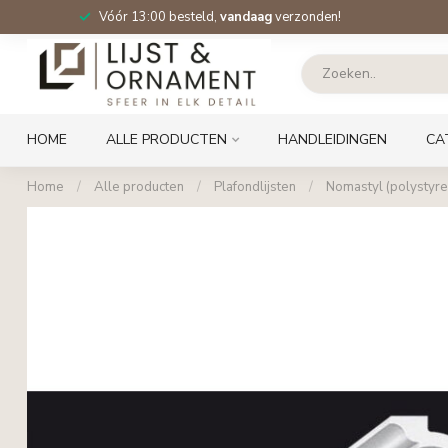
Vóór 13:00 besteld,
vandaag
verzonden!
HOME
ALLE PRODUCTEN
HANDLEIDINGEN
CA
Home
/
Alle producten
/
Plafondlijsten
/
Nomastyl (polystyre