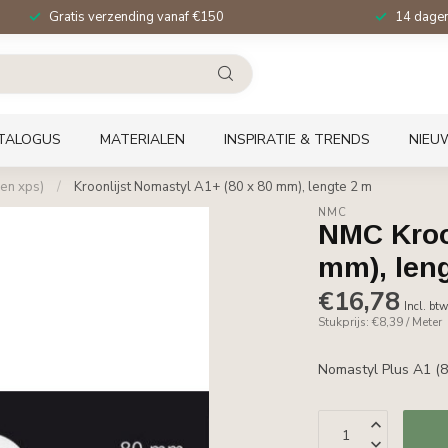
Gratis verzending vanaf €150
14 dagen 
TALOGUS
MATERIALEN
INSPIRATIE & TRENDS
NIEU
en xps)
/
Kroonlijst Nomastyl A1+ (80 x 80 mm), lengte 2 m
NMC
NMC Kroon
mm), len
€16,78
Incl. bt
Stukprijs: €8,39 / Meter
Nomastyl Plus A1 (8