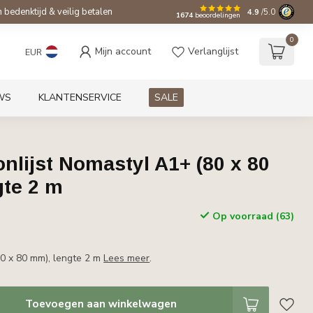
bedenktijd & veilig betalen
4.9
/5.0
1674
beoordelingen
0
Mijn account
Verlanglijst
EUR
WS
KLANTENSERVICE
SALE
lijst Nomastyl A1+ (80 x 80
gte 2 m
w
Op voorraad (63)
0 x 80 mm), lengte 2 m
Lees meer
.
Toevoegen aan winkelwagen