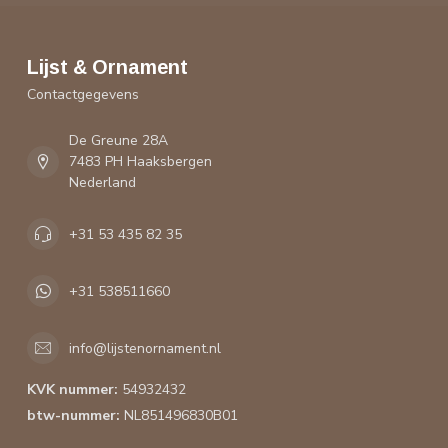
Lijst & Ornament
Contactgegevens
De Greune 28A
7483 PH Haaksbergen
Nederland
+31 53 435 82 35
+31 538511660
info@lijstenornament.nl
KVK nummer:
54932432
btw-nummer:
NL851496830B01