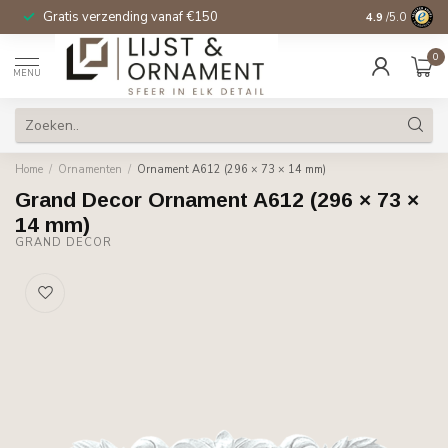
Gratis verzending vanaf €150
14 dagen beden
4.9
/5.0
0
MENU
Home
/
Ornamenten
/
Ornament A612 (296 × 73 × 14 mm)
Grand Decor Ornament A612 (296 × 73 ×
14 mm)
GRAND DECOR