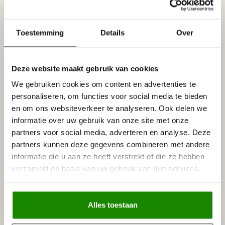
Grand Decor Fronton D419
(123,5 х 25 x 9 cm),
€100,82
polyurethaan
Niet op voorraad
Toestemming
Details
Over
ART DÉCOR
Art Décor 3D Letters
€9,95
Deze website maakt gebruik van cookies
Polyurethaan Alfabet en
€8,75
Symbolen ca. 20 cm hoog
We gebruiken cookies om content en advertenties te
Op voorraad
personaliseren, om functies voor social media te bieden
en om ons websiteverkeer te analyseren. Ook delen we
GRAND DECOR
informatie over uw gebruik van onze site met onze
Grand Decor Fronton D481 (125
€27,92
x 19,5 х 3,5 cm), polyurethaan
partners voor social media, adverteren en analyse. Deze
Op voorraad
partners kunnen deze gegevens combineren met andere
informatie die u aan ze heeft verstrekt of die ze hebben
verzameld op basis van uw gebruik van hun services.
GRAND DECOR
Grand Decor Ornament D488 (9,5
€6,72
x 9,5 х 5 cm), polyurethaan
Op voorraad
Alles toestaan
GRAND DECOR