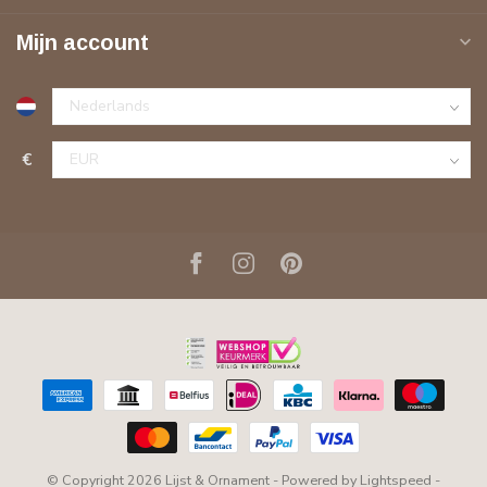
Lijst & Ornament
Contactgegevens
De Greune 28A
7483 PH Haaksbergen
Nederland
+31 53 435 82 35
+31 538511660
info@lijstenornament.nl
KVK nummer:
54932432
btw-nummer:
NL851496830B01