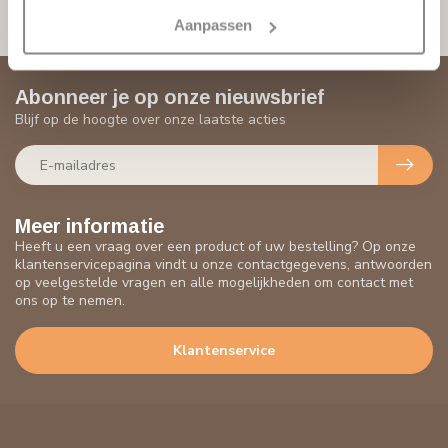
Grand Decor Ornament D490 (9,5
€7,32
Aanpassen
x 9,5 х 4 cm), polyurethaan
Op voorraad
Recent bekeken
GRAND DECOR
Ornament A612 (296 ×
73 × 14 mm)
€17,06
Niet op voorraad