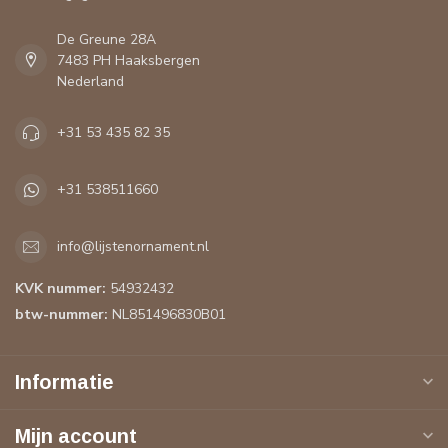
De Greune 28A
7483 PH Haaksbergen
Nederland
+31 53 435 82 35
+31 538511660
info@lijstenornament.nl
KVK nummer:
54932432
btw-nummer:
NL851496830B01
Informatie
Mijn account