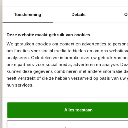
Recent bekeken
Toestemming
Details
O
Deze website maakt gebruik van cookies
We gebruiken cookies om content en advertenties te persona
om functies voor social media te bieden en om ons websitev
analyseren. Ook delen we informatie over uw gebruik van on
onze partners voor social media, adverteren en analyse. De
kunnen deze gegevens combineren met andere informatie di
GRAND DECOR
Ornament D488 (9,5 x
heeft verstrekt of die ze hebben verzameld op basis van uw 
9,5 х 5 cm),
hun services.
polyurethaan
€6,72
Op voorraad (17)
Alles toestaan