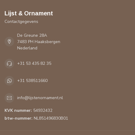
Lijst & Ornament
Contactgegevens
De Greune 28A
7483 PH Haaksbergen
Nederland
+31 53 435 82 35
+31 538511660
info@lijstenornament.nl
KVK nummer:
54932432
btw-nummer:
NL851496830B01