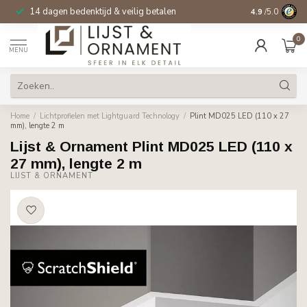
14 dagen bedenktijd & veilig betalen
4.9
/5.0
0
MENU
Home
/
Lichtprofielen met Lightguard Technology
/
Plint MD025 LED (110 x 27
mm), lengte 2 m
Lijst & Ornament Plint MD025 LED (110 x
27 mm), lengte 2 m
LIJST & ORNAMENT