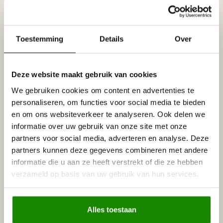
Uitvoering
- Kleur : wit
Toestemming
Details
Over
- Lijmen met : Adefix, lijmverbruik: 7 - 8 meter lijst per
lijmkoker.
- Afwerking: Voorgeschilderd met watergedragen primer,
overschilderbaar met alle verven op waterbasis, zoals
Deze website maakt gebruik van cookies
acrylverf, latex of muurverf (oplosmiddelvrij).
We gebruiken cookies om content en advertenties te
personaliseren, om functies voor social media te bieden
Prijs per plint (= 2 meter)
en om ons websiteverkeer te analyseren. Ook delen we
Specificaties
informatie over uw gebruik van onze site met onze
Leverancier
partners voor social media, adverteren en analyse. Deze
Reviews
partners kunnen deze gegevens combineren met andere
Tags
informatie die u aan ze heeft verstrekt of die ze hebben
verzameld op basis van uw gebruik van hun services.
Gerelateerde producten
Alles toestaan
NMC
NMC Adefix lijmkoker 310 ml