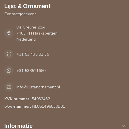
Lijst & Ornament
Contactgegevens
De Greune 28A
7483 PH Haaksbergen
Nederland
+31 53 435 82 35
+31 538511660
info@lijstenornament.nl
KVK nummer:
54932432
btw-nummer:
NL851496830B01
Informatie