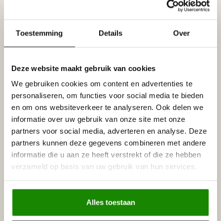
Uitvoering
- Kleur : wit
Toestemming
Details
Over
- Lijmen met : Adefix
- Afwerking : Rozet is voorbehandeld met een
watergedragen witte primer, overschilderbaar met alle
Deze website maakt gebruik van cookies
soorten verf met uitzondering van silicaathoudende verven.
We gebruiken cookies om content en advertenties te
Prijs per rozet (4 delen)
personaliseren, om functies voor social media te bieden
en om ons websiteverkeer te analyseren. Ook delen we
Specificaties
informatie over uw gebruik van onze site met onze
Leverancier
partners voor social media, adverteren en analyse. Deze
Reviews
Tags
partners kunnen deze gegevens combineren met andere
informatie die u aan ze heeft verstrekt of die ze hebben
verzameld op basis van uw gebruik van hun services.
Gerelateerde producten
Alles toestaan
NMC
NMC Adefix lijmkoker 310 ml
€8,95
Op voorraad