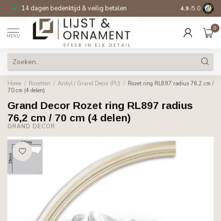
14 dagen bedenktijd & veilig betalen
4.9
/5.0
0
MENU
Home
/
Rozetten
/
Arstyl / Grand Decor (PU)
/
Rozet ring RL897 radius 76,2 cm /
70 cm (4 delen)
Grand Decor Rozet ring RL897 radius
76,2 cm / 70 cm (4 delen)
GRAND DECOR