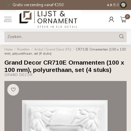
Gratis verzending vanaf €150
14 dagen beden
4.9
/5.0
0
MENU
Home
/
Rozetten
/
Arstyl / Grand Decor (PU)
/
CR710E Ornamenten (100 x 100
mm), polyurethaan, set (4 stuks)
Grand Decor CR710E Ornamenten (100 x
100 mm), polyurethaan, set (4 stuks)
GRAND DECOR