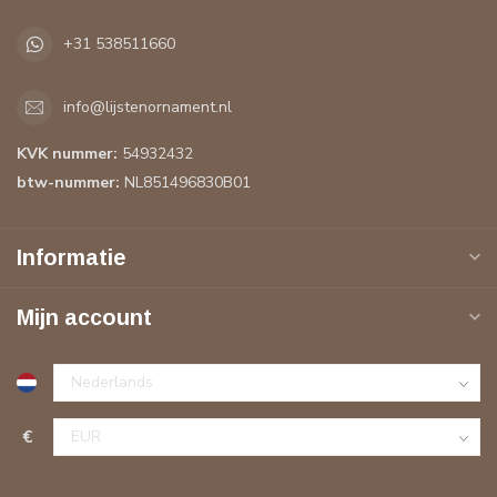
+31 538511660
info@lijstenornament.nl
KVK nummer:
54932432
btw-nummer:
NL851496830B01
Informatie
Mijn account
€