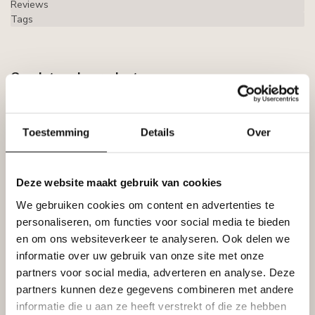
Reviews
Tags
Gerelateerde producten
GRAND DECOR
Grand Decor Kaderlijst CR710
(40 x 25 mm), polyurethaan,
€15,78
Toestemming
Details
Over
lengte 2 m
Op voorraad
Deze website maakt gebruik van cookies
GRAND DECOR
Grand Decor CR710A
We gebruiken cookies om content en advertenties te
hoekbochten (230 x 230 mm),
€40,59
polyurethaan, set (4 hoeken)
personaliseren, om functies voor social media te bieden
Op voorraad
en om ons websiteverkeer te analyseren. Ook delen we
informatie over uw gebruik van onze site met onze
partners voor social media, adverteren en analyse. Deze
GRAND DECOR
Grand Decor CR710B
partners kunnen deze gegevens combineren met andere
hoekbochten (275 x 275 mm),
€44,40
polyurethaan, set (4 hoeken)
informatie die u aan ze heeft verstrekt of die ze hebben