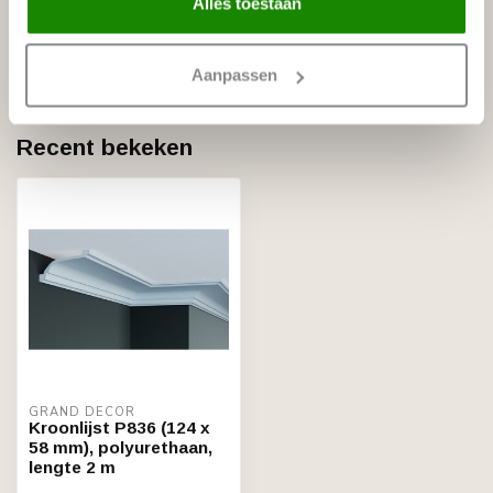
Alles toestaan
NMC
NMC Adefix PLUS lijmkoker 290
€21,88
ml
Op voorraad
Aanpassen
Recent bekeken
GRAND DECOR
Kroonlijst P836 (124 x
58 mm), polyurethaan,
lengte 2 m