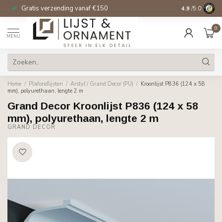
Gratis verzending vanaf €150
14 dagen beden
4.9
/5.0
0
MENU
Home
/
Plafondlijsten
/
Arstyl / Grand Decor (PU)
/
Kroonlijst P836 (124 x 58
mm), polyurethaan, lengte 2 m
Grand Decor Kroonlijst P836 (124 x 58
mm), polyurethaan, lengte 2 m
GRAND DECOR