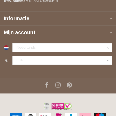
btw-nummer:
NL851496830B01
Informatie
Mijn account
€