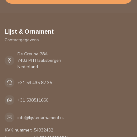
Lijst & Ornament
Contactgegevens
De Greune 28A
7483 PH Haaksbergen
Nederland
+31 53 435 82 35
+31 538511660
info@lijstenornament.nl
KVK nummer:
54932432