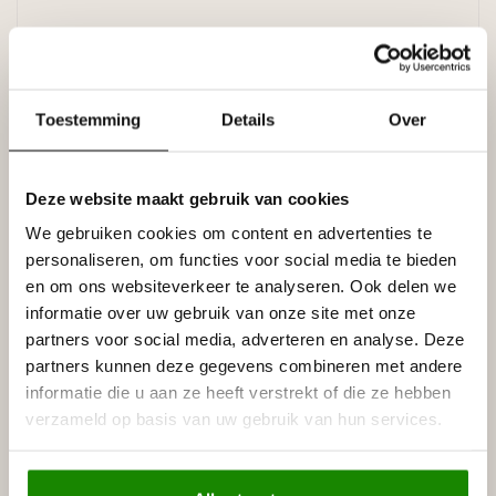
Specificaties
Leverancier
Reviews
Toestemming
Details
Over
Tags
Deze website maakt gebruik van cookies
Gerelateerde producten
We gebruiken cookies om content en advertenties te
personaliseren, om functies voor social media te bieden
NMC
en om ons websiteverkeer te analyseren. Ook delen we
NMC Adefix lijmkoker 310 ml
€8,95
informatie over uw gebruik van onze site met onze
Op voorraad
partners voor social media, adverteren en analyse. Deze
partners kunnen deze gegevens combineren met andere
NMC
informatie die u aan ze heeft verstrekt of die ze hebben
NMC Verstekbak MDF voor
sierlijsten groter dan 10 cm
€32,95
verzameld op basis van uw gebruik van hun services.
(Extra Large)
Op voorraad