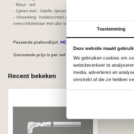
- Kleur : wit
- Lijmen met : Adefix, lijmverbruik: 25 ml/stuk.
- Afwerking : hoekbochten zijn voorbehandeld met een waterge
overschilderbaar met alle soorten verf met uitzondering van si
Toestemming
Passende plafondlijst:
MDD332 (41 x 17 mm), lengte 2 m
Deze website maakt gebruik
Genoemde prijs is per set (= 4 hoeken)
We gebruiken cookies om cont
websiteverkeer te analyseren
media, adverteren en analys
Recent bekeken
verstrekt of die ze hebben v