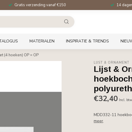
Gratis verzending vanaf €150
14 dagen 
TALOGUS
MATERIALEN
INSPIRATIE & TRENDS
NIEU
t (4 hoeken) OP = OP
LIJST & ORNAMENT
Lijst & 
hoekboch
polyureth
€32,40
Incl. bt
MDD332-11 hoekboch
meer
.