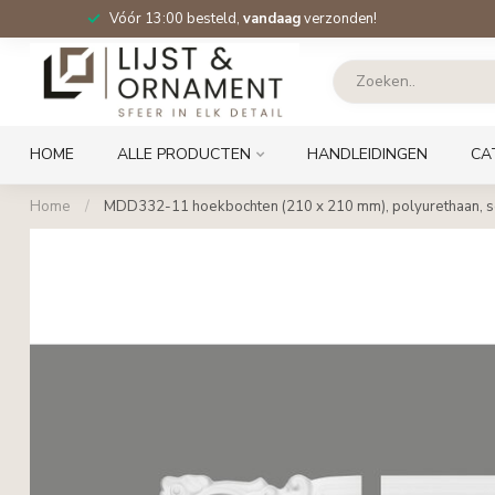
Vóór 13:00 besteld,
vandaag
verzonden!
HOME
ALLE PRODUCTEN
HANDLEIDINGEN
CA
Home
/
MDD332-11 hoekbochten (210 x 210 mm), polyurethaan, se