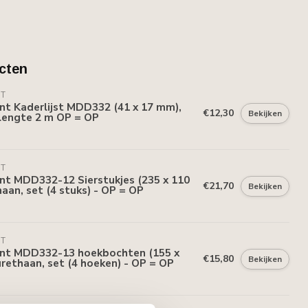
cten
NT
nt Kaderlijst MDD332 (41 x 17 mm),
€12,30
Bekijken
lengte 2 m OP = OP
NT
nt MDD332-12 Sierstukjes (235 x 110
€21,70
Bekijken
aan, set (4 stuks) - OP = OP
NT
ent MDD332-13 hoekbochten (155 x
€15,80
Bekijken
rethaan, set (4 hoeken) - OP = OP