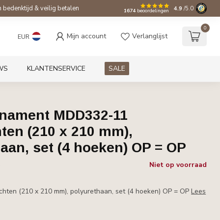
bedenktijd & veilig betalen
4.9
/5.0
1674
beoordelingen
0
Mijn account
Verlanglijst
EUR
WS
KLANTENSERVICE
SALE
Ornament MDD332-11
ten (210 x 210 mm),
aan, set (4 hoeken) OP = OP
Niet op voorraad
w
ten (210 x 210 mm), polyurethaan, set (4 hoeken) OP = OP
Lees