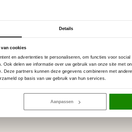
NMC
NMC Adefix lij
Op voorraad
dragen witte primer,
licaathoudende verven.
Details
 van cookies
ent en advertenties te personaliseren, om functies voor social
. Ook delen we informatie over uw gebruik van onze site met on
e. Deze partners kunnen deze gegevens combineren met andere i
erzameld op basis van uw gebruik van hun services.
Aanpassen