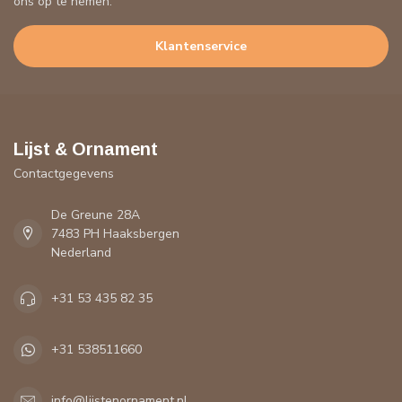
ons op te nemen.
Klantenservice
Lijst & Ornament
Contactgegevens
De Greune 28A
7483 PH Haaksbergen
Nederland
+31 53 435 82 35
+31 538511660
info@lijstenornament.nl