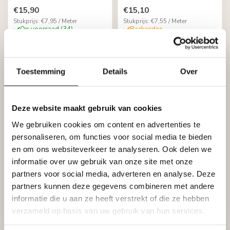
€15,90
€15,10
Stukprijs: €7,95 / Meter
Stukprijs: €7,55 / Meter
Op voorraad (34)
Backorder
Toestemming
Details
Over
Deze website maakt gebruik van cookies
We gebruiken cookies om content en advertenties te
personaliseren, om functies voor social media te bieden
en om ons websiteverkeer te analyseren. Ook delen we
NMC
NMC
informatie over uw gebruik van onze site met onze
Nomastyl Plus GO (80 x
Nomastyl Plus GP (100
80 mm), lengte 2 m
x 100 mm), lengte 2 m
partners voor social media, adverteren en analyse. Deze
partners kunnen deze gegevens combineren met andere
€16,70
€21,26
informatie die u aan ze heeft verstrekt of die ze hebben
Stukprijs: €8,35 / Meter
Stukprijs: €10,63 / Meter
Op voorraad (24)
Backorder
verzameld op basis van uw gebruik van hun services.