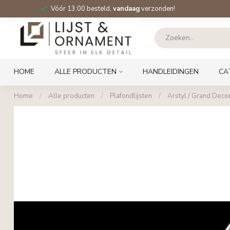
Vóór 13:00 besteld,
vandaag
verzonden!
HOME
ALLE PRODUCTEN
HANDLEIDINGEN
CA
Home
/
Alle producten
/
Plafondlijsten
/
Arstyl / Grand Decor