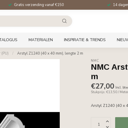
Gratis verzending vanaf €150
14 dagen 
TALOGUS
MATERIALEN
INSPIRATIE & TRENDS
NIEU
 (PU)
/
Arstyl Z1240 (40 x 40 mm), lengte 2 m
NMC
NMC Arsty
m
€27,00
Incl. bt
Stukprijs: €13,50 / Mete
Arstyl Z1240 (40 x 