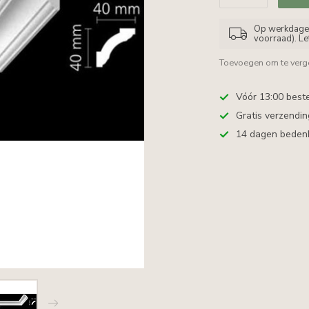
Op werkdagen 
voorraad). L
Toevoegen om te verge
Vóór 13:00 best
Gratis verzendi
14 dagen bedenkt