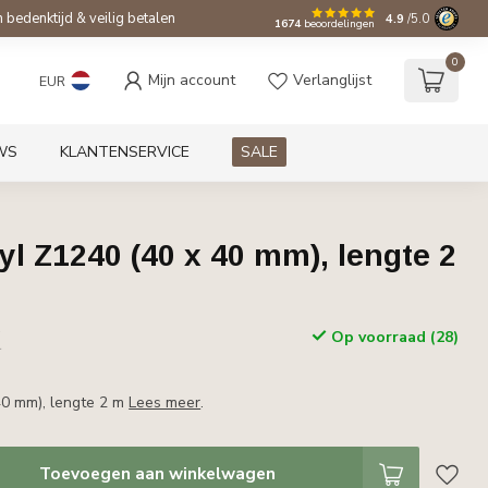
bedenktijd & veilig betalen
4.9
/5.0
1674
beoordelingen
0
Mijn account
Verlanglijst
EUR
WS
KLANTENSERVICE
SALE
l Z1240 (40 x 40 mm), lengte 2
w
Op voorraad (28)
r
40 mm), lengte 2 m
Lees meer
.
Toevoegen aan winkelwagen