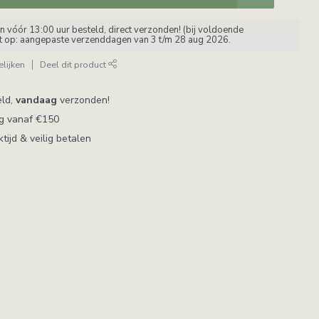
vóór 13:00 uur besteld, direct verzonden! (bij voldoende
et op: aangepaste verzenddagen van 3 t/m 28 aug 2026.
lijken
Deel dit product
eld,
vandaag
verzonden!
ng vanaf €150
ijd & veilig betalen