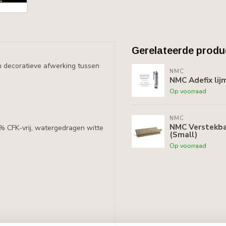
Gerelateerde produ
n decoratieve afwerking tussen
NMC
NMC Adefix lij
Op voorraad
NMC
NMC Verstekbak
0% CFK-vrij, watergedragen witte
(Small)
Op voorraad