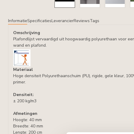
Informatie
Specificaties
Leverancier
Reviews
Tags
Omschrijving
Plafondlijst vervaardigd uit hoogwaardig polyurethaan voor ee
wand en plafond.
Materiaal
Hoge densiteit Polyurethaanschuim (PU), rigide, gele kleur, 10
primer.
Densiteit:
± 200 kg/m3
Afmetingen
Hoogte: 40 mm
Breedte: 40 mm
Lengte: 200 cm