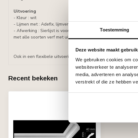
Uitvoering
- Kleur : wit
- Lijmen met : Adefix, lijmverbruik: 30-40 ml/m.
Toestemming
- Afwerking : Sierlijst is voorbehandeld met een watergedragen
met alle soorten verf met uitzondering van silicaathoudende ve
Deze website maakt gebruik
Ook in een flexibele uitvoering verkrijgbaar (prijs op aanvraag).
We gebruiken cookies om cont
websiteverkeer te analyseren
media, adverteren en analys
Recent bekeken
verstrekt of die ze hebben v