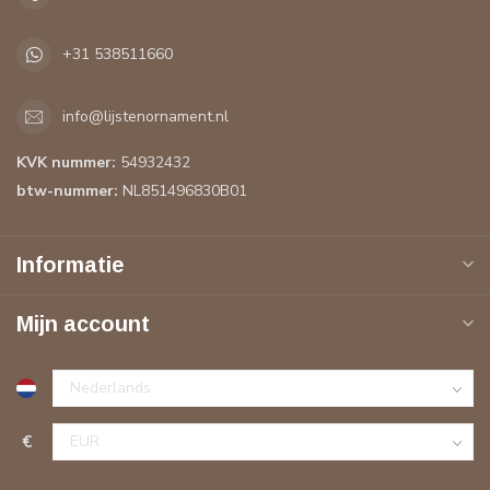
+31 538511660
info@lijstenornament.nl
KVK nummer:
54932432
btw-nummer:
NL851496830B01
Informatie
Mijn account
€