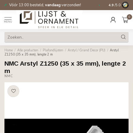
Gratis verzending vanaf €150
14 dagen beden
4.9
/5.0
0
MENU
Home
/
Alle producten
/
Plafondlijsten
/
Arstyl / Grand Decor (PU)
/
Arstyl
Z1250 (35 x 35 mm), lengte 2 m
NMC Arstyl Z1250 (35 x 35 mm), lengte 2
m
NMC