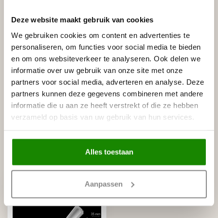
Deze website maakt gebruik van cookies
Gerelateerde producten
We gebruiken cookies om content en advertenties te
personaliseren, om functies voor social media te bieden
NMC
en om ons websiteverkeer te analyseren. Ook delen we
NMC Adefix lijmkoker 310 ml
€8,95
informatie over uw gebruik van onze site met onze
Op voorraad
partners voor social media, adverteren en analyse. Deze
partners kunnen deze gegevens combineren met andere
NMC
informatie die u aan ze heeft verstrekt of die ze hebben
NMC Verstekbak MDF voor
€19,95
sierlijsten t/m 8 cm, (Small)
verzameld op basis van uw gebruik van hun services.
Op voorraad
Alles toestaan
Recent bekeken
Aanpassen