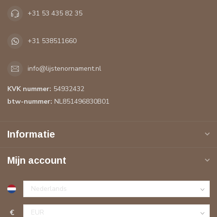
+31 53 435 82 35
+31 538511660
info@lijstenornament.nl
KVK nummer:
54932432
btw-nummer:
NL851496830B01
Informatie
Mijn account
€