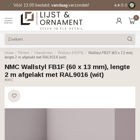
Vóór 13:00 besteld,
vandaag
verzonden!
Gratis verzen
4.9
/5.0
0
MENU
Home
/
Plinten
/
Vloerplinten
/
Wallstyl (HDPS)
/
Wallstyl FB1F (60 x 13 mm),
lengte 2 m afgelakt met RAL9016 (wit)
NMC Wallstyl FB1F (60 x 13 mm), lengte
2 m afgelakt met RAL9016 (wit)
NMC