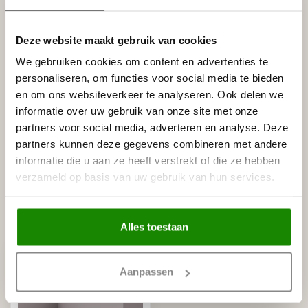
Specificaties
Leverancier
Deze website maakt gebruik van cookies
Reviews
We gebruiken cookies om content en advertenties te
Tags
personaliseren, om functies voor social media te bieden
en om ons websiteverkeer te analyseren. Ook delen we
informatie over uw gebruik van onze site met onze
Gerelateerde producten
partners voor social media, adverteren en analyse. Deze
partners kunnen deze gegevens combineren met andere
NMC
NMC Adefix lijmkoker 310 ml
€8,95
informatie die u aan ze heeft verstrekt of die ze hebben
Op voorraad
verzameld op basis van uw gebruik van hun services.
Recent bekeken
Alles toestaan
Aanpassen