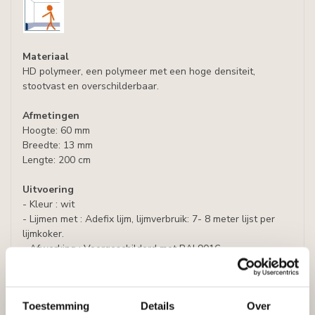
Materiaal
HD polymeer, een polymeer met een hoge densiteit,
stootvast en overschilderbaar.
Afmetingen
Hoogte: 60 mm
Breedte: 13 mm
Lengte: 200 cm
Uitvoering
- Kleur : wit
- Lijmen met : Adefix lijm, lijmverbruik: 7- 8 meter lijst per
lijmkoker.
- Afwerking : Voorgeschilderd met RAL9016
Prijs per lijst (= 2 meter)
Toestemming
Details
Over
Plint FB.1 Finished