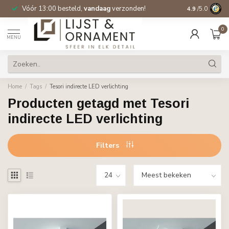
Vóór 13:00 besteld,
vandaag
verzonden!
Gratis verzen
4.9
/5.0
0
MENU
Home
/
Tags
/
Tesori indirecte LED verlichting
Producten getagd met Tesori
indirecte LED verlichting
Filters