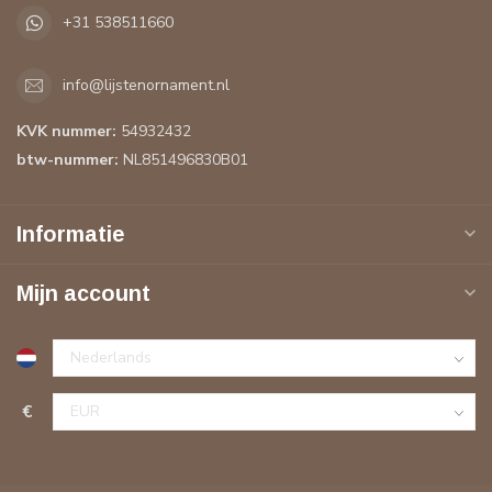
+31 538511660
info@lijstenornament.nl
KVK nummer:
54932432
btw-nummer:
NL851496830B01
Informatie
Mijn account
€