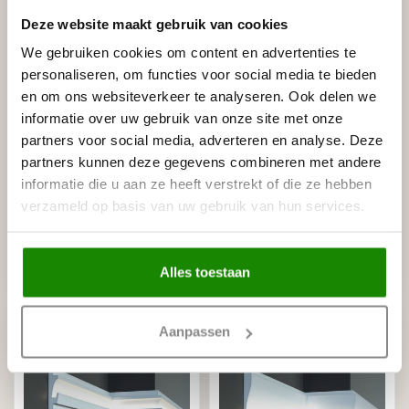
Deze website maakt gebruik van cookies
We gebruiken cookies om content en advertenties te
personaliseren, om functies voor social media te bieden
en om ons websiteverkeer te analyseren. Ook delen we
informatie over uw gebruik van onze site met onze
TESORI
TESORI
partners voor social media, adverteren en analyse. Deze
KD304 (95x45 mm),
KD402 (150 x 55 mm),
partners kunnen deze gegevens combineren met andere
lengte 1,15 m, LED
lengte 1,15 m, LED
sierlijst voor indirecte
sierlijst voor indirecte
informatie die u aan ze heeft verstrekt of die ze hebben
verlichting XPS
verlichting XPS -
verzameld op basis van uw gebruik van hun services.
Verzonken / Semi-
Verzonken
€17,07
€21,11
Alles toestaan
Op voorraad (35)
Niet op voorraad
Aanpassen