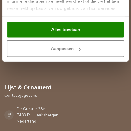
informatie die u aan ze heeft verstrekt of die ze hebben
verzameld op basis van uw gebruik van hun services.
Meer informatie
Heeft u een vraag over een product of uw bestelling? Op onze
klantenservicepagina vindt u onze contactgegevens, antwoorden
Alles toestaan
op veelgestelde vragen en alle mogelijkheden om contact met
ons op te nemen.
Aanpassen
Klantenservice
Lijst & Ornament
Contactgegevens
De Greune 28A
7483 PH Haaksbergen
Nederland