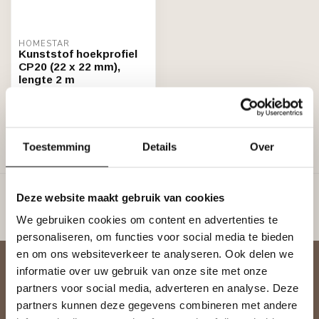
HOMESTAR
Kunststof hoekprofiel
CP20 (22 x 22 mm),
lengte 2 m
€4,30
Stukprijs: €2,15 / Meter
Niet op voorraad
Toestemming
Details
Over
Toon
1
-
3
van 3
Deze website maakt gebruik van cookies
We gebruiken cookies om content en advertenties te
personaliseren, om functies voor social media te bieden
en om ons websiteverkeer te analyseren. Ook delen we
Abonneer je op onze nieuwsbrief
informatie over uw gebruik van onze site met onze
Blijf op de hoogte over onze laatste acties
partners voor social media, adverteren en analyse. Deze
partners kunnen deze gegevens combineren met andere