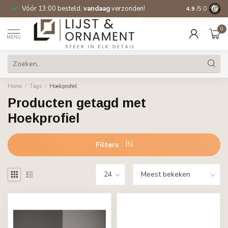
Vóór 13:00 besteld,
vandaag
verzonden!
Gratis verzen
4.9
/5.0
0
MENU
Home
/
Tags
/
Hoekprofiel
Producten getagd met
Hoekprofiel
Filters