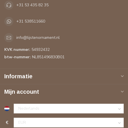
+31 53 435 82 35
+31 538511660
info@lijstenornament.nl
KVK nummer:
54932432
btw-nummer:
NL851496830B01
Informatie
Mijn account
€