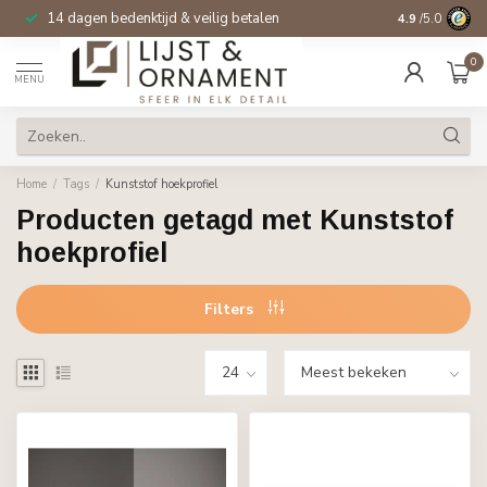
14 dagen bedenktijd & veilig betalen
4.9
/5.0
0
MENU
Home
/
Tags
/
Kunststof hoekprofiel
Producten getagd met Kunststof
hoekprofiel
Filters