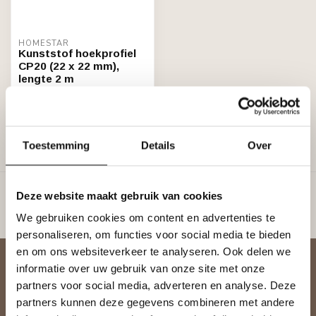
HOMESTAR
Kunststof hoekprofiel
CP20 (22 x 22 mm),
lengte 2 m
€4,30
Stukprijs: €2,15 / Meter
Niet op voorraad
Toestemming
Details
Over
Toon
1
-
3
van 3
Deze website maakt gebruik van cookies
We gebruiken cookies om content en advertenties te
personaliseren, om functies voor social media te bieden
en om ons websiteverkeer te analyseren. Ook delen we
Abonneer je op onze nieuwsbrief
informatie over uw gebruik van onze site met onze
Blijf op de hoogte over onze laatste acties
partners voor social media, adverteren en analyse. Deze
partners kunnen deze gegevens combineren met andere