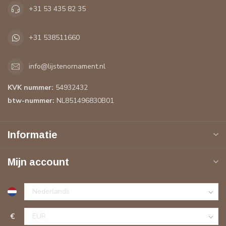
+31 53 435 82 35
+31 538511660
info@lijstenornament.nl
KVK nummer:
54932432
btw-nummer:
NL851496830B01
Informatie
Mijn account
€