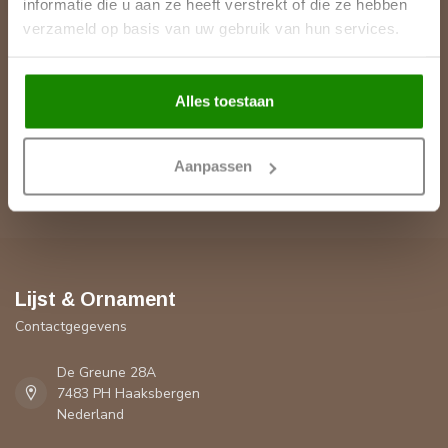
informatie die u aan ze heeft verstrekt of die ze hebben
verzameld op basis van uw gebruik van hun services.
Meer informatie
Heeft u een vraag over een product of uw bestelling? Op onze
klantenservicepagina vindt u onze contactgegevens, antwoorden
Alles toestaan
op veelgestelde vragen en alle mogelijkheden om contact met
ons op te nemen.
Aanpassen
Klantenservice
Lijst & Ornament
Contactgegevens
De Greune 28A
7483 PH Haaksbergen
Nederland